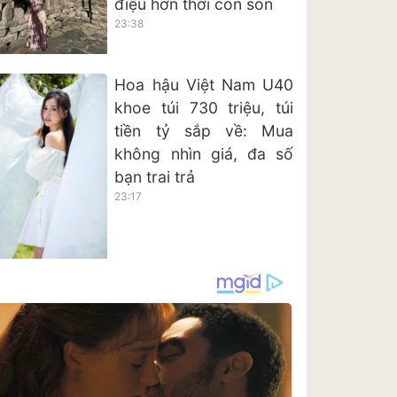
điệu hơn thời còn son
23:38
Hoa hậu Việt Nam U40
khoe túi 730 triệu, túi
tiền tỷ sắp về: Mua
không nhìn giá, đa số
bạn trai trả
23:17