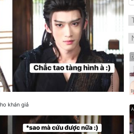
D
cho khán giả
A