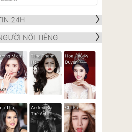
TIN 24H
NGƯỜI NỔI TIẾNG
ương Mịch
Tăng Thanh
Hoa Hậu Kỳ
Hà
Duyên
nh Thư
Andree Bùi
Chi Pu
Thế Anh