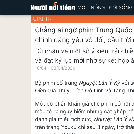
MỚI
NÓNG
ĐỜI SỐNG
GIẢI TRÍ
Chẳng ai ngờ phim Trung Quốc b
chính đáng yêu vô đối, cầu trờ
Dù nhận về một số ý kiến trái chiề
và đạt kỷ lục mới nhờ sự kết hợp ă
10:04 - 03/04/2026
Bộ phim cổ trang
Nguyệt Lân Ỷ Kỷ
với s
Điền Gia Thụy, Trần Đô Linh và Tăng Thu
Một bộ phận khán giả chê phim có nội du
màu tỏ ra nguy hiểm nhưng cắt ghép nội
đánh giá thiếu tích cực,
Nguyệt Lân Ỷ K
trên trang Youku chỉ sau 3 ngày, trở th