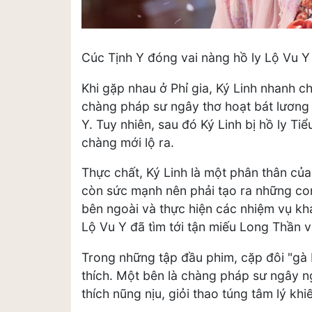
Cúc Tịnh Y đóng vai nàng hồ ly Lộ Vu Y
Khi gặp nhau ở Phỉ gia, Ký Linh nhanh ch
chàng pháp sư ngây thơ hoạt bát lương 
Y. Tuy nhiên, sau đó Ký Linh bị hồ ly Tiể
chàng mới lộ ra.
Thực chất, Ký Linh là một phân thân củ
còn sức mạnh nên phải tạo ra những con
bên ngoài và thực hiện các nhiệm vụ khá
Lộ Vu Y đã tìm tới tận miếu Long Thần v
Trong những tập đầu phim, cặp đôi "gà 
thích. Một bên là chàng pháp sư ngây n
thích nũng nịu, giỏi thao túng tâm lý k