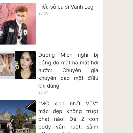
Tiểu sử ca sĩ Vanh Leg
23:35
Dương Mịch nghi bị
bỏng do mặt nạ mắt hơi
nước: Chuyên gia
khuyến cáo một điều
khi dùng
23:07
"MC xinh nhất VTV"
mặc đẹp không trượt
phát nào: Đẻ 2 con
body vẫn nuột, sành