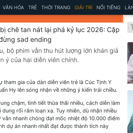
VĂN HÓA
TRẺ
THỜI TRANG
GIẢI TRÍ
NỔI TIẾNG
LÀ
ị chê tan nát lại phá kỷ lục 2026: Cặp
i đừng sad ending
u, bộ phim vẫn thu hút lượng lớn khán giả
n ý của hai diễn viên chính.
ự tham gia của dàn diễn viên trẻ là Cúc Tịnh Y
ấn Hy lên sóng nhận về những ý kiến trái chiều.
ng chậm, tình tiết thừa thãi nhiều, cách diễn làm
 dung rối rắm loạn xạ. Tuy nhiên, dù nhận nhiều
ỷ
vẫn nhanh chóng đạt mốc nhiệt độ 10.000 điểm
ành dự án nhanh nhất đạt được thành tích này