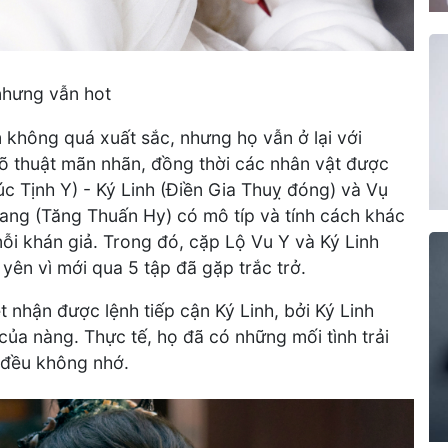
nhưng vẫn hot
 không quá xuất sắc, nhưng họ vẫn ở lại với
võ thuật mãn nhãn, đồng thời các nhân vật được
úc Tịnh Y) - Ký Linh (Điền Gia Thuỵ đóng) và Vụ
ang (Tăng Thuấn Hy) có mô típ và tính cách khác
ỗi khán giả. Trong đó, cặp Lộ Vu Y và Ký Linh
ên vì mới qua 5 tập đã gặp trắc trở.
 nhận được lệnh tiếp cận Ký Linh, bởi Ký Linh
của nàng. Thực tế, họ đã có những mối tình trải
 đều không nhớ.