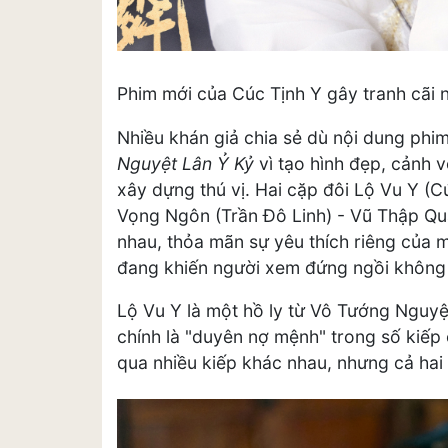
Phim mới của Cúc Tịnh Y gây tranh cãi 
Nhiều khán giả chia sẻ dù nội dung phim
Nguyệt Lân Ỷ Kỷ
vì tạo hình đẹp, cảnh 
xây dựng thú vị. Hai cặp đôi Lộ Vu Y (C
Vọng Ngôn (Trần Đô Linh) - Vũ Thập Qu
nhau, thỏa mãn sự yêu thích riêng của m
đang khiến người xem đứng ngồi không y
Lộ Vu Y là một hồ ly từ Vô Tướng Nguyệt
chính là "duyên nợ mệnh" trong số kiếp 
qua nhiều kiếp khác nhau, nhưng cả hai