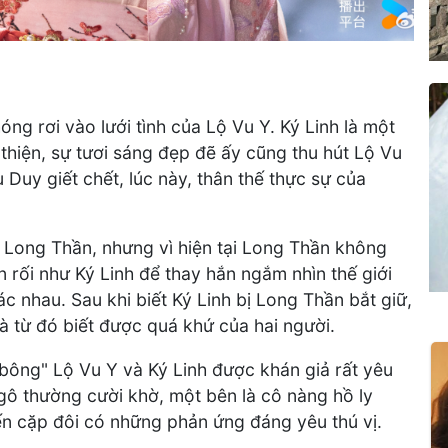
óng rơi vào lưới tình của Lộ Vu Y. Ký Linh là một
thiện, sự tươi sáng đẹp đẽ ấy cũng thu hút Lộ Vu
u Duy giết chết, lúc này, thân thế thực sự của
a Long Thần, nhưng vì hiện tại Long Thần không
 rối như Ký Linh để thay hắn ngắm nhìn thế giới
c nhau. Sau khi biết Ký Linh bị Long Thần bắt giữ,
à từ đó biết được quá khứ của hai người.
bông" Lộ Vu Y và Ký Linh được khán giả rất yêu
gô thường cười khờ, một bên là cô nàng hồ ly
hiến cặp đôi có những phản ứng đáng yêu thú vị.