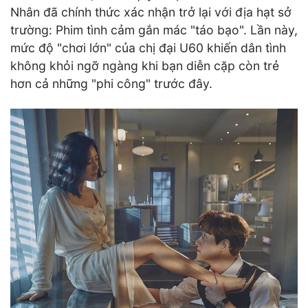
Nhân đã chính thức xác nhận trở lại với địa hạt sở
trường: Phim tình cảm gắn mác "táo bạo". Lần này,
mức độ "chơi lớn" của chị đại U60 khiến dân tình
không khỏi ngỡ ngàng khi bạn diễn cặp còn trẻ
hơn cả những "phi công" trước đây.