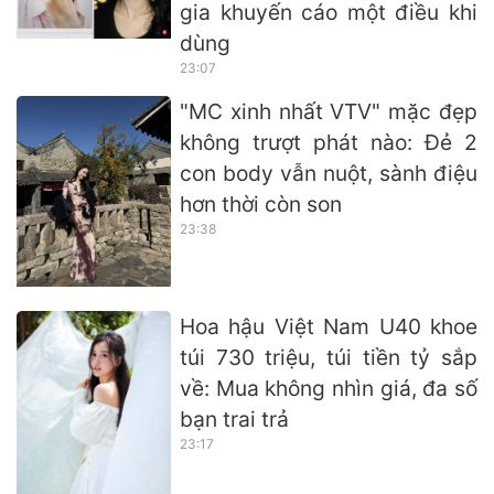
gia khuyến cáo một điều khi
dùng
23:07
"MC xinh nhất VTV" mặc đẹp
không trượt phát nào: Đẻ 2
con body vẫn nuột, sành điệu
hơn thời còn son
23:38
Hoa hậu Việt Nam U40 khoe
túi 730 triệu, túi tiền tỷ sắp
về: Mua không nhìn giá, đa số
bạn trai trả
23:17