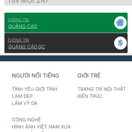
TIN MỚI 247
THÔNG TIN
QUẢNG CÁO
THÔNG TIN
QUẢNG CÁO
QC
NGƯỜI NỔI TIẾNG
GIỚI TRẺ
TÌNH YÊU GIỚI TÍNH
TRANG TRÍ NỘI THẤT
LÀM ĐẸP
KIẾN TRÚC
LÂM VỸ DẠ
CÔNG NGHỆ
HÌNH ẢNH VIỆT NAM XƯA