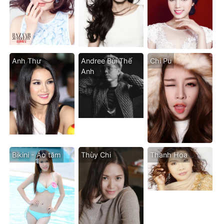
Anh Thư
Andree Bùi Thế
Chi Pu
Anh
Bikini - Áo tăm
Thùy Chi
Thanh Hoa