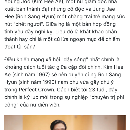
Young Joo (Kim Hee Ae), một nữ giám đốc nhà
xuất bản thành đạt nhưng cô độc và Jung Jae
Hee (Roh Sang Hyun) một chàng trai trẻ mang sức
hút "chết người". Giữa họ là một bản hợp đồng
tình yêu đầy nghi kỵ: Liệu đó là khát khao chân
thành hay chỉ là một cú lừa ngoạn mục để chiếm
đoạt tài sản?
Điều khiến mạng xã hội "dậy sóng" nhất chính là
khoảng cách tuổi tác giữa cặp đôi chính. Kim Hee
Ae (sinh năm 1967) sẽ nên duyên cùng Roh Sang
Hyun (sinh năm 1990) nam phụ vừa gây chú ý
trong Perfect Crown. Cách biệt tới 23 tuổi, đây
chính là kỷ lục mới trong sự nghiệp "chuyên trị phi
công" của nữ diễn viên.