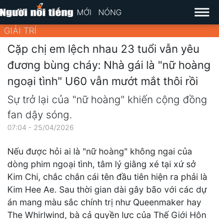
MỚI
NÓNG
GIẢI TRÍ
Cặp chị em lệch nhau 23 tuổi vẫn yêu
đương bùng cháy: Nhà gái là "nữ hoàng
ngoại tình" U60 vẫn mướt mắt thôi rồi
Sự trở lại của "nữ hoàng" khiến cộng đồng
fan dậy sóng.
07:04 - 25/04/2026
Nếu được hỏi ai là "nữ hoàng" không ngai của
dòng phim ngoại tình, tâm lý giằng xé tại xứ sở
Kim Chi, chắc chắn cái tên đầu tiên hiện ra phải là
Kim Hee Ae. Sau thời gian dài gây bão với các dự
án mang màu sắc chính trị như Queenmaker hay
The Whirlwind, bà cả quyền lực của Thế Giới Hôn