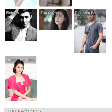
Bình An
Thu Quỳnh
Diễn viên Bảo
Anh
Lương Thu Trang