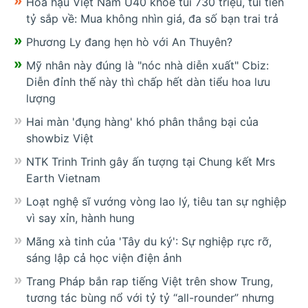
Hoa hậu Việt Nam U40 khoe túi 730 triệu, túi tiền
tỷ sắp về: Mua không nhìn giá, đa số bạn trai trả
Phương Ly đang hẹn hò với An Thuyên?
Mỹ nhân này đúng là "nóc nhà diễn xuất" Cbiz:
Diễn đỉnh thế này thì chấp hết dàn tiểu hoa lưu
lượng
Hai màn 'đụng hàng' khó phân thắng bại của
showbiz Việt
NTK Trinh Trinh gây ấn tượng tại Chung kết Mrs
Earth Vietnam
Loạt nghệ sĩ vướng vòng lao lý, tiêu tan sự nghiệp
vì say xỉn, hành hung
Mãng xà tinh của 'Tây du ký': Sự nghiệp rực rỡ,
sáng lập cả học viện điện ảnh
Trang Pháp bắn rap tiếng Việt trên show Trung,
tương tác bùng nổ với tỷ tỷ “all-rounder” nhưng