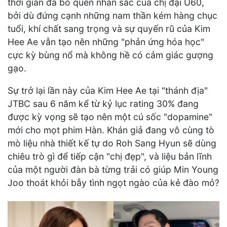
thời gian đã bỏ quên nhan sắc của chị đại U60,
bởi dù đứng cạnh những nam thần kém hàng chục
tuổi, khí chất sang trọng và sự quyến rũ của Kim
Hee Ae vẫn tạo nên những "phản ứng hóa học"
cực kỳ bùng nổ mà không hề có cảm giác gượng
gạo.
Sự trở lại lần này của Kim Hee Ae tại "thánh địa"
JTBC sau 6 năm kể từ kỷ lục rating 30% đang
được kỳ vọng sẽ tạo nên một cú sốc "dopamine"
mới cho mọt phim Hàn. Khán giả đang vô cùng tò
mò liệu nhà thiết kế tự do Roh Sang Hyun sẽ dùng
chiêu trò gì để tiếp cận "chị đẹp", và liệu bản lĩnh
của một người đàn bà từng trải có giúp Min Young
Joo thoát khỏi bẫy tình ngọt ngào của kẻ đào mỏ?