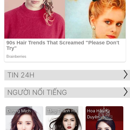
TIN 24H
NGƯỜI NỔI TIẾNG
Dương Mịch
Tăng Thanh Hà
Hoa Hậu Kỳ
Duyên