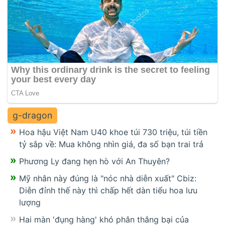
g-dragon
Hoa hậu Việt Nam U40 khoe túi 730 triệu, túi tiền
tỷ sắp về: Mua không nhìn giá, đa số bạn trai trả
Phương Ly đang hẹn hò với An Thuyên?
Mỹ nhân này đúng là "nóc nhà diễn xuất" Cbiz:
Diễn đỉnh thế này thì chấp hết dàn tiểu hoa lưu
lượng
Hai màn 'đụng hàng' khó phân thắng bại của