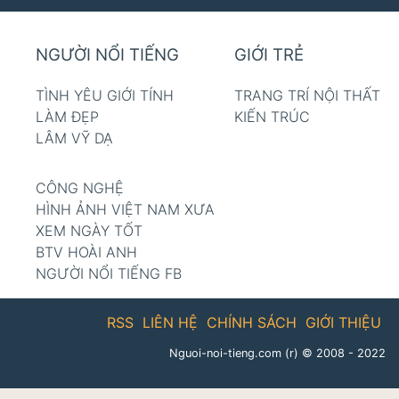
NGƯỜI NỔI TIẾNG
GIỚI TRẺ
TÌNH YÊU GIỚI TÍNH
TRANG TRÍ NỘI THẤT
LÀM ĐẸP
KIẾN TRÚC
LÂM VỸ DẠ
CÔNG NGHỆ
HÌNH ẢNH VIỆT NAM XƯA
XEM NGÀY TỐT
BTV HOÀI ANH
NGƯỜI NỔI TIẾNG FB
RSS
LIÊN HỆ
CHÍNH SÁCH
GIỚI THIỆU
Nguoi-noi-tieng.com (r)
© 2008 - 2022