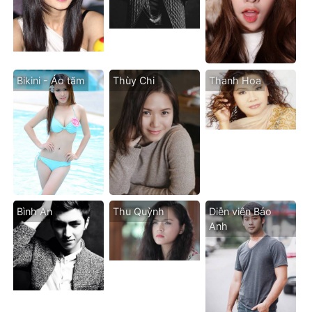
Bikini - Áo tăm
Thùy Chi
Thanh Hoa
Bình An
Thu Quỳnh
Diễn viên Bảo
Anh