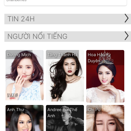
TIN 24H
NGƯỜI NỔI TIẾNG
Dương Mịch
Tăng Thanh Hà
Hoa Hậu Kỳ
Duyên
Anh Thư
Andree Bùi Thế
Chi Pu
Anh