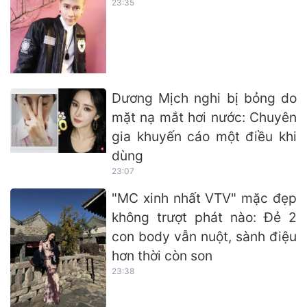
23:35
Dương Mịch nghi bị bỏng do
mặt nạ mắt hơi nước: Chuyên
gia khuyến cáo một điều khi
dùng
23:07
"MC xinh nhất VTV" mặc đẹp
không trượt phát nào: Đẻ 2
con body vẫn nuột, sành điệu
hơn thời còn son
23:38