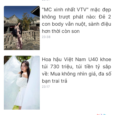
"MC xinh nhất VTV" mặc đẹp
không trượt phát nào: Đẻ 2
con body vẫn nuột, sành điệu
hơn thời còn son
23:38
Hoa hậu Việt Nam U40 khoe
túi 730 triệu, túi tiền tỷ sắp
về: Mua không nhìn giá, đa số
bạn trai trả
23:17