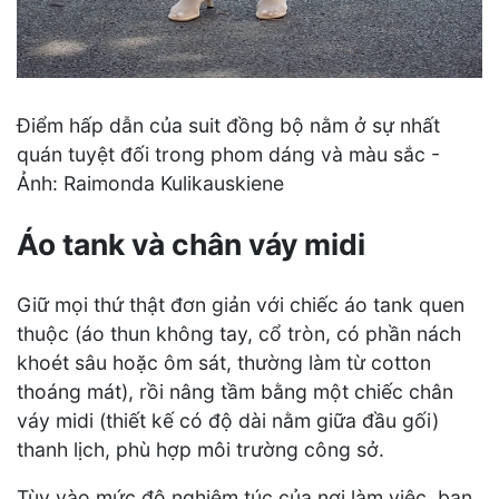
Điểm hấp dẫn của suit đồng bộ nằm ở sự nhất
quán tuyệt đối trong phom dáng và màu sắc -
Ảnh: Raimonda Kulikauskiene
Áo tank và chân váy midi
Giữ mọi thứ thật đơn giản với chiếc áo tank quen
thuộc (áo thun không tay, cổ tròn, có phần nách
khoét sâu hoặc ôm sát, thường làm từ cotton
thoáng mát), rồi nâng tầm bằng một chiếc chân
váy midi (thiết kế có độ dài nằm giữa đầu gối)
thanh lịch, phù hợp môi trường công sở.
Tùy vào mức độ nghiêm túc của nơi làm việc, bạn