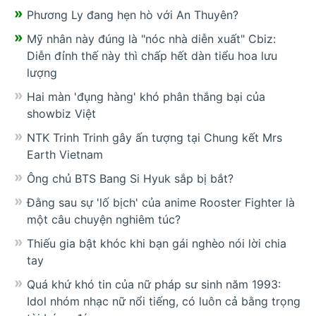
Phương Ly đang hẹn hò với An Thuyên?
Mỹ nhân này đúng là "nóc nhà diễn xuất" Cbiz:
Diễn đỉnh thế này thì chấp hết dàn tiểu hoa lưu
lượng
Hai màn 'đụng hàng' khó phân thắng bại của
showbiz Việt
NTK Trinh Trinh gây ấn tượng tại Chung kết Mrs
Earth Vietnam
Ông chủ BTS Bang Si Hyuk sắp bị bắt?
Đằng sau sự 'lố bịch' của anime Rooster Fighter là
một câu chuyện nghiêm túc?
Thiếu gia bật khóc khi bạn gái nghèo nói lời chia
tay
Quá khứ khó tin của nữ pháp sư sinh năm 1993:
Idol nhóm nhạc nữ nổi tiếng, có luôn cả bằng trọng