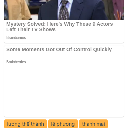
lương thế thành
lê phương
thanh mai