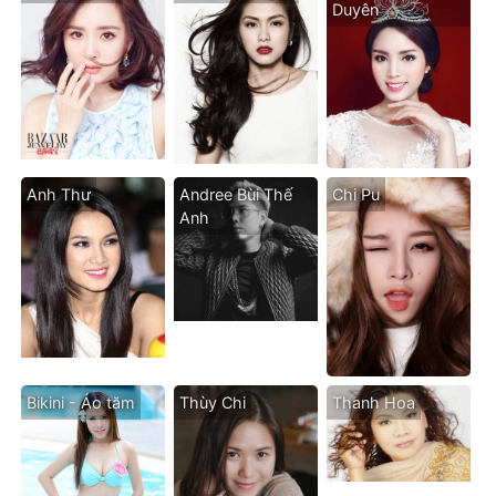
Duyên
Anh Thư
Andree Bùi Thế
Chi Pu
Anh
Bikini - Áo tăm
Thùy Chi
Thanh Hoa