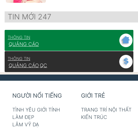
TIN MỚI 247
THÔNG TIN
QUẢNG CÁO
THÔNG TIN
QUẢNG CÁO
QC
NGƯỜI NỔI TIẾNG
GIỚI TRẺ
TÌNH YÊU GIỚI TÍNH
TRANG TRÍ NỘI THẤT
LÀM ĐẸP
KIẾN TRÚC
LÂM VỸ DẠ