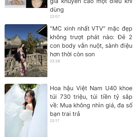
gia khuyến cáo một điều khi
dùng
23:07
"MC xinh nhất VTV" mặc đẹp
không trượt phát nào: Đẻ 2
con body vẫn nuột, sành điệu
hơn thời còn son
23:38
Hoa hậu Việt Nam U40 khoe
túi 730 triệu, túi tiền tỷ sắp
về: Mua không nhìn giá, đa số
bạn trai trả
23:17