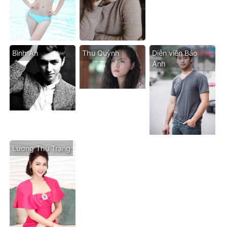
Bình An
Thu Quỳnh
Diễn viên Bảo
Anh
Lương Thu Trang