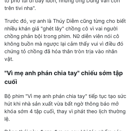
tô phở tui đi bay luôn, nhưng ông Dũng vẫn còn
trên tivi nha".
Trước đó, vợ anh là Thúy Diễm cũng từng cho biết
nhiều khán giả "ghét lây" chồng cô vì vai người
chồng phản bội trong phim. Nữ diễn viên nói cô
không buồn mà ngược lại cảm thấy vui vì điều đó
chứng tỏ chồng đã hóa thân tròn trịa vào nhân
vật.
"Vì mẹ anh phán chia tay" chiếu sớm tập
cuối
Bộ phim "Vì mẹ anh phán chia tay" tiếp tục tạo sức
hút khi nhà sản xuất vừa bất ngờ thông báo mở
khóa sớm 4 tập cuối, thay vì phát theo lịch thường
lệ.