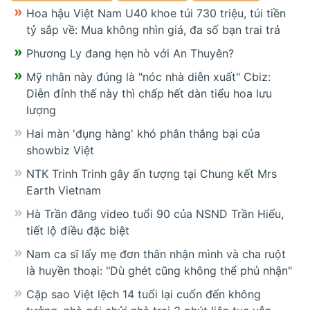
Hoa hậu Việt Nam U40 khoe túi 730 triệu, túi tiền
tỷ sắp về: Mua không nhìn giá, đa số bạn trai trả
Phương Ly đang hẹn hò với An Thuyên?
Mỹ nhân này đúng là "nóc nhà diễn xuất" Cbiz:
Diễn đỉnh thế này thì chấp hết dàn tiểu hoa lưu
lượng
Hai màn 'đụng hàng' khó phân thắng bại của
showbiz Việt
NTK Trinh Trinh gây ấn tượng tại Chung kết Mrs
Earth Vietnam
Hà Trần đăng video tuổi 90 của NSND Trần Hiếu,
tiết lộ điều đặc biệt
Nam ca sĩ lấy mẹ đơn thân nhận mình và cha ruột
là huyền thoại: "Dù ghét cũng không thể phủ nhận"
Cặp sao Việt lệch 14 tuổi lại cuốn đến không