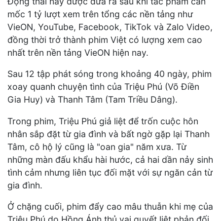
Động thái này được đưa ra sau khi tác phẩm cán
mốc 1 tỷ lượt xem trên tổng các nền tảng như
VieON, YouTube, Facebook, TikTok và Zalo Video,
đồng thời trở thành phim Việt có lượng xem cao
nhất trên nền tảng VieON hiện nay.
Sau 12 tập phát sóng trong khoảng 40 ngày, phim
xoay quanh chuyện tình của Triệu Phú (Võ Điền
Gia Huy) và Thanh Tâm (Tam Triều Dâng).
Trong phim, Triệu Phú giả liệt để trốn cuộc hôn
nhân sắp đặt từ gia đình và bất ngờ gặp lại Thanh
Tâm, cô hộ lý cũng là "oan gia" năm xưa. Từ
những màn đấu khẩu hài hước, cả hai dần nảy sinh
tình cảm nhưng liên tục đối mặt với sự ngăn cản từ
gia đình.
Ở chặng cuối, phim đẩy cao mâu thuẫn khi mẹ của
Triệu Phú do Hồng Ánh thủ vai quyết liệt phản đối