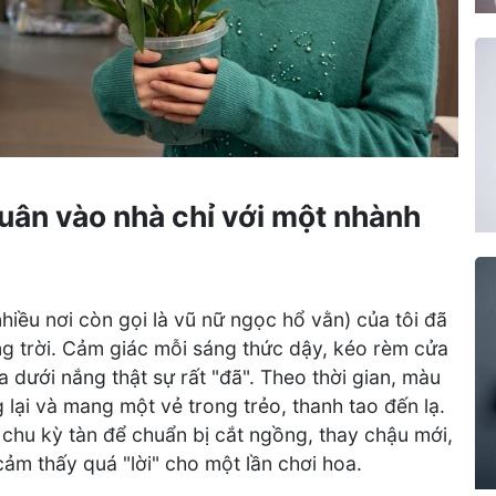
ân vào nhà chỉ với một nhành
iều nơi còn gọi là vũ nữ ngọc hổ vằn) của tôi đã
g trời. Cảm giác mỗi sáng thức dậy, kéo rèm cửa
a dưới nắng thật sự rất "đã". Theo thời gian, màu
lại và mang một vẻ trong trẻo, thanh tao đến lạ.
chu kỳ tàn để chuẩn bị cắt ngồng, thay chậu mới,
cảm thấy quá "lời" cho một lần chơi hoa.