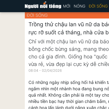
MỚI
NÓNG
ĐỜI SỐNG
ĐỜI SỐNG
Trồng thử chậu lan vũ nữ da bá
rực rỡ suốt cả tháng, nhà cửa 
Chỉ với một chậu lan vũ nữ da bá
bỗng chốc bừng sáng, mang theo l
cho cả gia đình. Giống hoa "quốc
vừa rẻ, vừa đẹp lại cực kỳ dễ chiề
08:04 - 02/04/2026
Có những ngày nhịp sống hối hả khiến t
ngắm nhìn một nhành hoa đang bung nở rự
quả nhất. Không cần phải là một tay ch
nhiều tiền bạc hay thời gian chăm bẵm,
cánh hoa lấp lánh dưới nắng xuân chắc