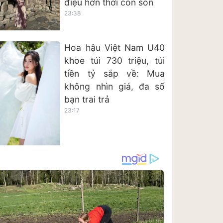
điệu hơn thời còn son
23:38
Hoa hậu Việt Nam U40
khoe túi 730 triệu, túi
tiền tỷ sắp về: Mua
không nhìn giá, đa số
bạn trai trả
23:17