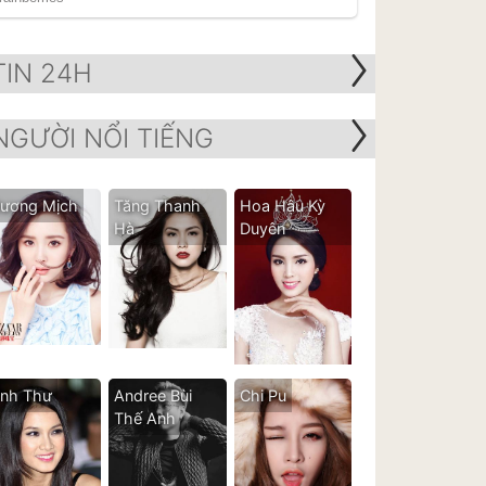
TIN 24H
NGƯỜI NỔI TIẾNG
ương Mịch
Tăng Thanh
Hoa Hậu Kỳ
Hà
Duyên
nh Thư
Andree Bùi
Chi Pu
Thế Anh