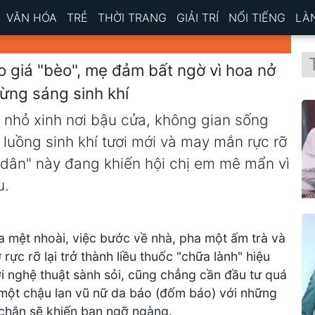
VĂN HÓA
TRẺ
THỜI TRANG
GIẢI TRÍ
NỔI TIẾNG
LÀ
o giá "bèo", mẹ đảm bất ngờ vì hoa nở
bừng sáng sinh khí
o nhỏ xinh nơi bậu cửa, không gian sống
uồng sinh khí tươi mới và may mắn rực rỡ
 dân" này đang khiến hội chị em mê mẩn vì
u.
a mệt nhoài, việc bước về nhà, pha một ấm trà và
c rỡ lại trở thành liều thuốc "chữa lành" hiệu
ơi nghệ thuật sành sỏi, cũng chẳng cần đầu tư quá
 một chậu lan vũ nữ da báo (đốm báo) với những
 chắn sẽ khiến bạn ngỡ ngàng.