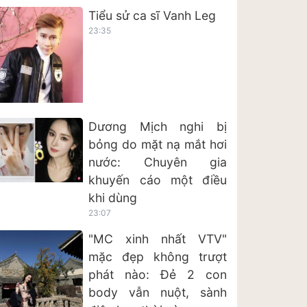
Tiểu sử ca sĩ Vanh Leg
23:35
Dương Mịch nghi bị
bỏng do mặt nạ mắt hơi
nước: Chuyên gia
khuyến cáo một điều
khi dùng
23:07
"MC xinh nhất VTV"
mặc đẹp không trượt
phát nào: Đẻ 2 con
body vẫn nuột, sành