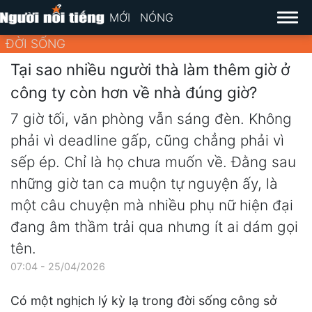
MỚI
NÓNG
ĐỜI SỐNG
Tại sao nhiều người thà làm thêm giờ ở
công ty còn hơn về nhà đúng giờ?
7 giờ tối, văn phòng vẫn sáng đèn. Không
phải vì deadline gấp, cũng chẳng phải vì
sếp ép. Chỉ là họ chưa muốn về. Đằng sau
những giờ tan ca muộn tự nguyện ấy, là
một câu chuyện mà nhiều phụ nữ hiện đại
đang âm thầm trải qua nhưng ít ai dám gọi
tên.
07:04 - 25/04/2026
Có một nghịch lý kỳ lạ trong đời sống công sở