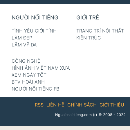
NGƯỜI NỔI TIẾNG
GIỚI TRẺ
TÌNH YÊU GIỚI TÍNH
TRANG TRÍ NỘI THẤT
LÀM ĐẸP
KIẾN TRÚC
LÂM VỸ DẠ
CÔNG NGHỆ
HÌNH ẢNH VIỆT NAM XƯA
XEM NGÀY TỐT
BTV HOÀI ANH
NGƯỜI NỔI TIẾNG FB
RSS
LIÊN HỆ
CHÍNH SÁCH
GIỚI THIỆU
Nguoi-noi-tieng.com (r)
© 2008 - 2022