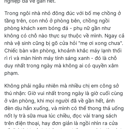
nghiệp đã về gần hết.
Trong ngôi nhà nhỏ đông đúc với bố mẹ chồng ở
tầng trên, con nhỏ ở phòng bên, chồng ngồi
phòng khách xem bóng đá - phụ nữ gần như
không có chỗ nào thực sự thuộc về mình. Ngay cả
nhà vệ sinh cũng bị gõ cửa hỏi "mẹ ơi xong chưa".
Chiếc bàn văn phòng, khoảnh khắc máy lạnh thổi
rì rì và màn hình máy tính sáng xanh - đó là chỗ
duy nhất trong ngày mà không ai có quyền xâm
phạm.
Không phải ngẫu nhiên mà nhiều chị em công sở
thú nhận: Giờ vui nhất trong ngày là giờ cuối cùng
ở văn phòng, khi mọi người đã về gần hết, ánh
đèn dịu hẳn xuống, và mình có thể thong thả uống
nốt ly trà sữa mua lúc chiều, đọc vài trang sách
trên điện thoại, hay đơn giản là ngồi nhìn ra cửa