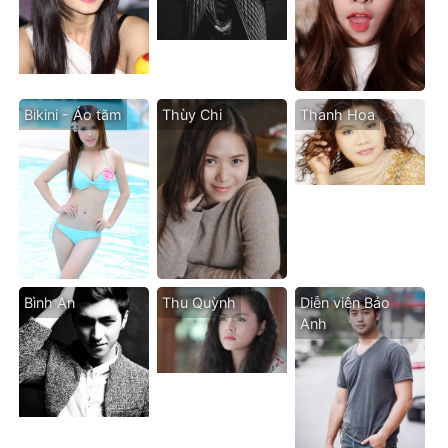
Bikini - Áo tăm
Thùy Chi
Thanh Hoa
Bình An
Thu Quỳnh
Diễn viên Bảo
Anh