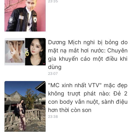
23:35
Dương Mịch nghi bị bỏng do
mặt nạ mắt hơi nước: Chuyên
gia khuyến cáo một điều khi
dùng
23:07
"MC xinh nhất VTV" mặc đẹp
không trượt phát nào: Đẻ 2
con body vẫn nuột, sành điệu
hơn thời còn son
23:38