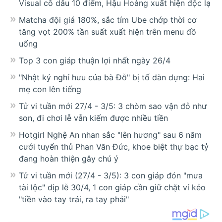
Visual cô dâu 10 điểm, Hậu Hoàng xuất hiện độc lạ
Matcha đội giá 180%, sắc tím Ube chớp thời cơ
tăng vọt 200% tần suất xuất hiện trên menu đồ
uống
Top 3 con giáp thuận lợi nhất ngày 26/4
"Nhật ký nghỉ hưu của bà Đỗ" bị tố dàn dựng: Hai
mẹ con lên tiếng
Tử vi tuần mới 27/4 - 3/5: 3 chòm sao vận đỏ như
son, đi chơi lễ vẫn kiếm được nhiều tiền
Hotgirl Nghệ An nhan sắc "lên hương" sau 6 năm
cưới tuyển thủ Phan Văn Đức, khoe biệt thự bạc tỷ
đang hoàn thiện gây chú ý
Tử vi tuần mới (27/4 - 3/5): 3 con giáp đón "mưa
tài lộc" dịp lễ 30/4, 1 con giáp cần giữ chặt ví kẻo
"tiền vào tay trái, ra tay phải"