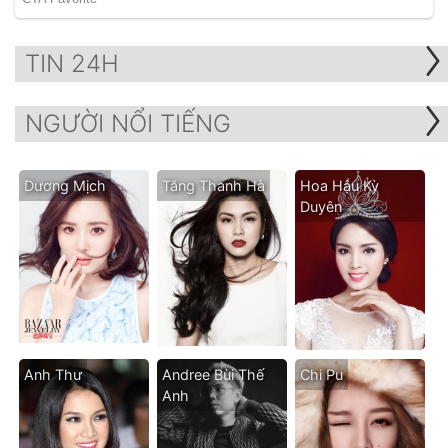
TIN 24H
NGƯỜI NỔI TIẾNG
Dương Mịch
Tăng Thanh Hà
Hoa Hậu Kỳ
Duyên
Anh Thư
Andree Bùi Thế
Chi Pu
Anh