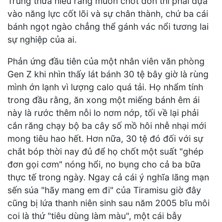
Trung thừa hiểu rằng muốn chốt đơn thì phải dựa
vào năng lực cốt lõi và sự chân thành, chứ ba cái
bánh ngọt ngào chẳng thể gánh vác nổi tương lai
sự nghiệp của ai.
Phản ứng đầu tiên của một nhân viên văn phòng
Gen Z khi nhìn thấy lát bánh 30 tệ bây giờ là rùng
mình ớn lạnh vì lượng calo quá tải. Họ nhẩm tính
trong đầu rằng, ăn xong một miếng bánh êm ái
này là rước thêm nỗi lo nơm nớp, tối về lại phải
cắn răng chạy bộ ba cây số mồ hôi nhễ nhại mới
mong tiêu hao hết. Hơn nữa, 30 tệ đó đối với sự
chắt bóp thời nay đủ để họ chốt một suất "ghép
đơn gọi cơm" nóng hổi, no bụng cho cả ba bữa
thực tế trong ngày. Ngay cả cái ý nghĩa lãng mạn
sến súa "hãy mang em đi" của Tiramisu giờ đây
cũng bị lứa thanh niên sinh sau năm 2005 bĩu môi
coi là thứ "tiêu dùng làm màu", một cái bẫy