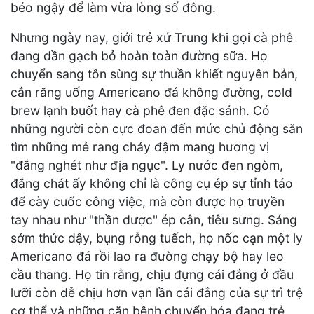
béo ngậy để làm vừa lòng số đông.
Nhưng ngày nay, giới trẻ xứ Trung khi gọi cà phê
đang dần gạch bỏ hoàn toàn đường sữa. Họ
chuyển sang tôn sùng sự thuần khiết nguyên bản,
cắn răng uống Americano đá không đường, cold
brew lạnh buốt hay cà phê đen đặc sánh. Có
những người còn cực đoan đến mức chủ động săn
tìm những mẻ rang cháy đậm mang hương vị
"đắng nghét như địa ngục". Ly nước đen ngòm,
đắng chát ấy không chỉ là công cụ ép sự tỉnh táo
để cày cuốc công việc, mà còn được họ truyền
tay nhau như "thần dược" ép cân, tiêu sưng. Sáng
sớm thức dậy, bụng rỗng tuếch, họ nốc cạn một ly
Americano đá rồi lao ra đường chạy bộ hay leo
cầu thang. Họ tin rằng, chịu đựng cái đắng ở đầu
lưỡi còn dễ chịu hơn vạn lần cái đắng của sự trì trệ
cơ thể và những căn bệnh chuyển hóa đang trẻ