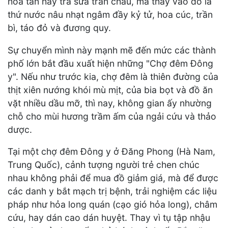
hòa tan hay trà sữa trân châu, mà thay vào đó là
thứ nước nâu nhạt ngâm đầy kỷ tử, hoa cúc, trần
bì, táo đỏ và đương quy.
Sự chuyển mình này mạnh mẽ đến mức các thành
phố lớn bắt đầu xuất hiện những "Chợ đêm Đông
y". Nếu như trước kia, chợ đêm là thiên đường của
thịt xiên nướng khói mù mịt, của bia bọt và đồ ăn
vặt nhiều dầu mỡ, thì nay, không gian ấy nhường
chỗ cho mùi hương trầm ấm của ngải cứu và thảo
dược.
Tại một chợ đêm Đông y ở Đăng Phong (Hà Nam,
Trung Quốc), cảnh tượng người trẻ chen chúc
nhau không phải để mua đồ giảm giá, mà để được
các danh y bắt mạch trị bệnh, trải nghiệm các liệu
pháp như hỏa long quán (cạo gió hỏa long), châm
cứu, hay dán cao dán huyệt. Thay vì tụ tập nhậu