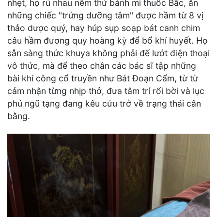
nhẹt, họ rủ nhau nếm thử bánh mì thuốc Bắc, ăn
những chiếc "trứng dưỡng tâm" được hầm từ 8 vị
thảo dược quý, hay húp sụp soạp bát canh chim
câu hầm đương quy hoàng kỳ để bổ khí huyết. Họ
sẵn sàng thức khuya không phải để lướt điện thoại
vô thức, mà để theo chân các bác sĩ tập những
bài khí công cổ truyền như Bát Đoạn Cẩm, từ từ
cảm nhận từng nhịp thở, đưa tâm trí rối bời và lục
phủ ngũ tạng đang kêu cứu trở về trạng thái cân
bằng.