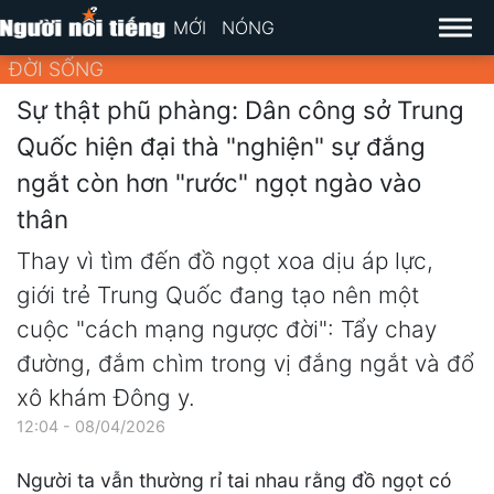
MỚI
NÓNG
ĐỜI SỐNG
Sự thật phũ phàng: Dân công sở Trung
Quốc hiện đại thà "nghiện" sự đắng
ngắt còn hơn "rước" ngọt ngào vào
thân
Thay vì tìm đến đồ ngọt xoa dịu áp lực,
giới trẻ Trung Quốc đang tạo nên một
cuộc "cách mạng ngược đời": Tẩy chay
đường, đắm chìm trong vị đắng ngắt và đổ
xô khám Đông y.
12:04 - 08/04/2026
Người ta vẫn thường rỉ tai nhau rằng đồ ngọt có