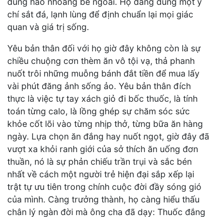
dùng hào nhoáng bề ngoài. Họ đang dùng một ý
chí sắt đá, lạnh lùng để định chuẩn lại mọi giác
quan và giá trị sống.
Yêu bản thân đối với họ giờ đây không còn là sự
chiều chuộng cơn thèm ăn vô tội vạ, thả phanh
nuốt trôi những muỗng bánh đắt tiền để mua lấy
vài phút đăng ảnh sống ảo. Yêu bản thân đích
thực là việc tự tay xách giỏ đi bốc thuốc, là tính
toán từng calo, là lồng ghép sự chăm sóc sức
khỏe cốt lõi vào từng nhịp thở, từng bữa ăn hàng
ngày. Lựa chọn ăn đắng hay nuốt ngọt, giờ đây đã
vượt xa khỏi ranh giới của sở thích ăn uống đơn
thuần, nó là sự phản chiếu trần trụi và sắc bén
nhất về cách một người trẻ hiện đại sắp xếp lại
trật tự ưu tiên trong chính cuộc đời đầy sóng gió
của mình. Càng trưởng thành, họ càng hiểu thấu
chân lý ngàn đời mà ông cha đã dạy: Thuốc đắng