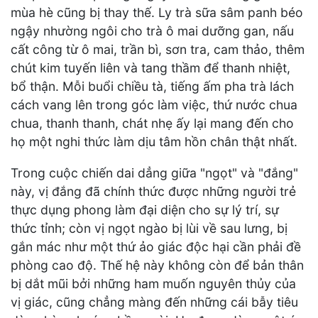
mùa hè cũng bị thay thế. Ly trà sữa sâm panh béo
ngậy nhường ngôi cho trà ô mai dưỡng gan, nấu
cất công từ ô mai, trần bì, sơn tra, cam thảo, thêm
chút kim tuyến liên và tang thầm để thanh nhiệt,
bổ thận. Mỗi buổi chiều tà, tiếng ấm pha trà lách
cách vang lên trong góc làm việc, thứ nước chua
chua, thanh thanh, chát nhẹ ấy lại mang đến cho
họ một nghi thức làm dịu tâm hồn chân thật nhất.
Trong cuộc chiến dai dẳng giữa "ngọt" và "đắng"
này, vị đắng đã chính thức được những người trẻ
thực dụng phong làm đại diện cho sự lý trí, sự
thức tỉnh; còn vị ngọt ngào bị lùi về sau lưng, bị
gắn mác như một thứ ảo giác độc hại cần phải đề
phòng cao độ. Thế hệ này không còn để bản thân
bị dắt mũi bởi những ham muốn nguyên thủy của
vị giác, cũng chẳng màng đến những cái bẫy tiêu