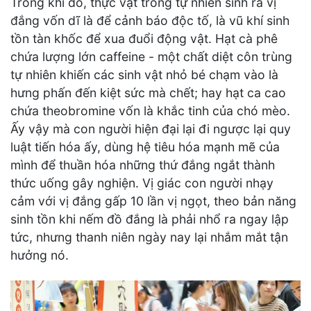
Trong khi đó, thực vật trong tự nhiên sinh ra vị
đắng vốn dĩ là để cảnh báo độc tố, là vũ khí sinh
tồn tàn khốc để xua đuổi động vật. Hạt cà phê
chứa lượng lớn caffeine - một chất diệt côn trùng
tự nhiên khiến các sinh vật nhỏ bé chạm vào là
hưng phấn đến kiệt sức mà chết; hay hạt ca cao
chứa theobromine vốn là khắc tinh của chó mèo.
Ấy vậy mà con người hiện đại lại đi ngược lại quy
luật tiến hóa ấy, dùng hệ tiêu hóa mạnh mẽ của
mình để thuần hóa những thứ đắng ngắt thành
thức uống gây nghiện. Vị giác con người nhạy
cảm với vị đắng gấp 10 lần vị ngọt, theo bản năng
sinh tồn khi nếm đồ đắng là phải nhổ ra ngay lập
tức, nhưng thanh niên ngày nay lại nhắm mắt tận
hưởng nó.