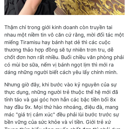
Thậm chí trong giới kinh doanh còn truyền tai
nhau một niềm tin vô căn cứ rằng, mời đối tác một
miếng Tiramisu hay bánh hạt dẻ thì các cuộc
thương thảo hợp đồng sẽ tự nhiên trơn tru, dễ
chốt đơn hơn rất nhiều. Buổi chiều văn phòng phải
có mùi bơ sữa, nếm vị bánh ngọt lịm thì mới ra
dáng những người biết cách yêu lấy chính mình.
Nhưng giờ đây, khi bước vào kỷ nguyên của sự
thực dụng, những người trẻ thuộc thế hệ mới đã
tỉnh táo và gai góc hơn hẳn các bậc tiền bối 8x
hay đầu 9x. Mọi thứ hào nhoáng, điệu đà, mang
mác "giá trị cảm xúc" đều phải lùi bước trước sự
bền vững của sức khỏe và ví tiền. Giới trẻ xứ