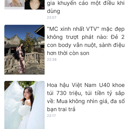
gia khuyến cáo một điều khi
dùng
23:07
"MC xinh nhất VTV" mặc đẹp
không trượt phát nào: Đẻ 2
con body vẫn nuột, sành điệu
hơn thời còn son
23:38
Hoa hậu Việt Nam U40 khoe
túi 730 triệu, túi tiền tỷ sắp
về: Mua không nhìn giá, đa số
bạn trai trả
23:17