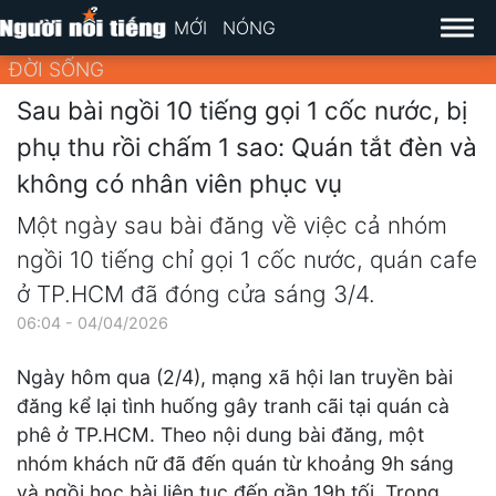
MỚI
NÓNG
ĐỜI SỐNG
Sau bài ngồi 10 tiếng gọi 1 cốc nước, bị
phụ thu rồi chấm 1 sao: Quán tắt đèn và
không có nhân viên phục vụ
Một ngày sau bài đăng về việc cả nhóm
ngồi 10 tiếng chỉ gọi 1 cốc nước, quán cafe
ở TP.HCM đã đóng cửa sáng 3/4.
06:04 - 04/04/2026
Ngày hôm qua (2/4), mạng xã hội lan truyền bài
đăng kể lại tình huống gây tranh cãi tại quán cà
phê ở TP.HCM. Theo nội dung bài đăng, một
nhóm khách nữ đã đến quán từ khoảng 9h sáng
và ngồi học bài liên tục đến gần 19h tối. Trong