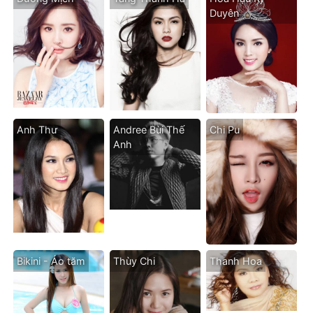
Duyên
Anh Thư
Andree Bùi Thế
Chi Pu
Anh
Bikini - Áo tăm
Thùy Chi
Thanh Hoa