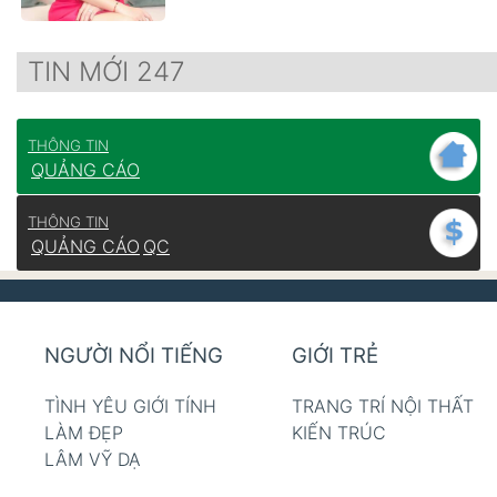
TIN MỚI 247
THÔNG TIN
QUẢNG CÁO
THÔNG TIN
QUẢNG CÁO
QC
NGƯỜI NỔI TIẾNG
GIỚI TRẺ
TÌNH YÊU GIỚI TÍNH
TRANG TRÍ NỘI THẤT
LÀM ĐẸP
KIẾN TRÚC
LÂM VỸ DẠ