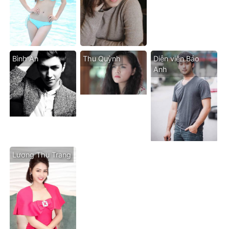
Bình An
Thu Quỳnh
Diễn viên Bảo
Anh
Lương Thu Trang