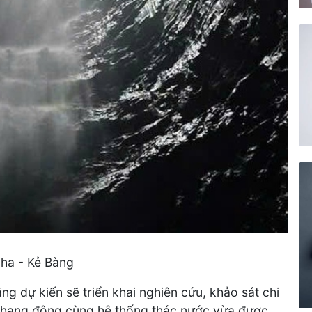
ha - Kẻ Bàng
ng dự kiến sẽ triển khai nghiên cứu, khảo sát chi
về hang động cùng hệ thống thác nước vừa được