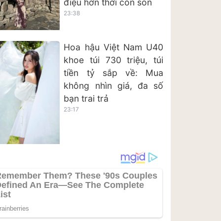
điệu hơn thời còn son
23:38
Hoa hậu Việt Nam U40
khoe túi 730 triệu, túi
tiền tỷ sắp về: Mua
không nhìn giá, đa số
bạn trai trả
23:17