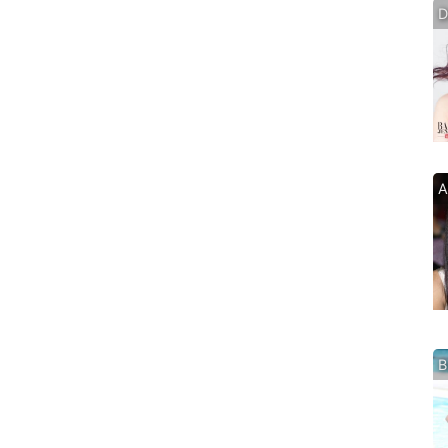
D
A
B