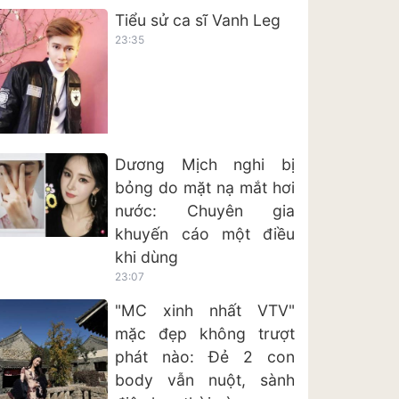
Tiểu sử ca sĩ Vanh Leg
23:35
Dương Mịch nghi bị
bỏng do mặt nạ mắt hơi
nước: Chuyên gia
khuyến cáo một điều
khi dùng
23:07
"MC xinh nhất VTV"
mặc đẹp không trượt
phát nào: Đẻ 2 con
body vẫn nuột, sành