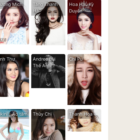
ương Mịch
Tăng Thanh
Hoa Hậu Kỳ
Hà
Duyên
nh Thư
Andree Bùi
Chi Pu
Thế Anh
ikini - Áo tăm
Thùy Chi
Thanh Hoa