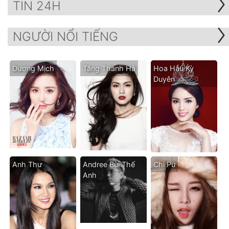
TIN 24H
NGƯỜI NỔI TIẾNG
Dương Mịch
Tăng Thanh Hà
Hoa Hậu Kỳ
Duyên
Anh Thư
Andree Bùi Thế
Chi Pu
Anh