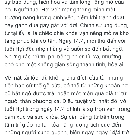
sự bao dung, hiền hòa và tấm lòng rộng mở của
họ. Người tuổi Hợi vốn mang trong mình một
trường năng lượng bình yên, hiếm khi tranh đoạt
hay ganh đua gay gắt với đời. Chính sự ung dung,
tự tại ấy lại là chiếc chìa khóa vạn năng mở ra kho
tàng phúc khí vô tận. Ngày 14/4, mọi thứ đến với
tuổi Hợi đều nhẹ nhàng và suôn sẻ đến bất ngờ.
Những rắc rối thị phi bỗng nhiên lùi xa, nhường
chỗ cho một không gian sống thanh tĩnh, hòa ái.
Về mặt tài lộc, dù không chủ đích cầu tài nhưng
tiền bạc cứ thế gõ cửa, có thể từ những khoản nợ
cũ bất ngờ được trả, hoặc một món quà giá trị từ
người thân phương xa. Điều tuyệt vời nhất đối với
tuổi Hợi trong ngày 14/4 chính là sự trọn vẹn trong
cảm xúc và sức khỏe. Sự cân bằng từ bên trong
tâm trí giúp họ lan tỏa năng lượng tích cực đến
những người xung quanh, biến ngày ngày 14/4 trở