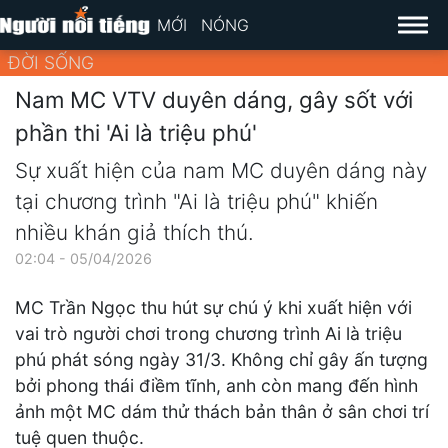
MỚI
NÓNG
ĐỜI SỐNG
Nam MC VTV duyên dáng, gây sốt với
phần thi 'Ai là triệu phú'
Sự xuất hiện của nam MC duyên dáng này
tại chương trình "Ai là triệu phú" khiến
nhiều khán giả thích thú.
02:04 - 05/04/2026
MC Trần Ngọc thu hút sự chú ý khi xuất hiện với
vai trò người chơi trong chương trình Ai là triệu
phú phát sóng ngày 31/3. Không chỉ gây ấn tượng
bởi phong thái điềm tĩnh, anh còn mang đến hình
ảnh một MC dám thử thách bản thân ở sân chơi trí
tuệ quen thuộc.