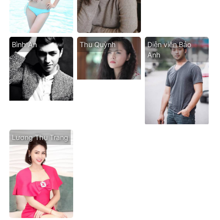
Bình An
Thu Quỳnh
Diễn viên Bảo
Anh
Lương Thu Trang