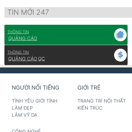
TIN MỚI 247
THÔNG TIN
QUẢNG CÁO
THÔNG TIN
QUẢNG CÁO
QC
NGƯỜI NỔI TIẾNG
GIỚI TRẺ
TÌNH YÊU GIỚI TÍNH
TRANG TRÍ NỘI THẤT
LÀM ĐẸP
KIẾN TRÚC
LÂM VỸ DẠ
CÔNG NGHỆ