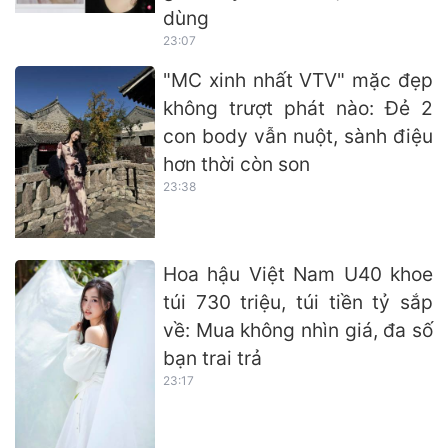
dùng
23:07
"MC xinh nhất VTV" mặc đẹp
không trượt phát nào: Đẻ 2
con body vẫn nuột, sành điệu
hơn thời còn son
23:38
Hoa hậu Việt Nam U40 khoe
túi 730 triệu, túi tiền tỷ sắp
về: Mua không nhìn giá, đa số
bạn trai trả
23:17