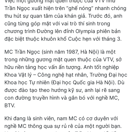
Việc một gương mặt quen thuộc của VTV như
Trần Ngọc xuất hiện trên “ghế nóng” nhanh chóng
thu hút sự quan tâm của khán giả. Trước đó, anh
cũng từng góp mặt với vai trò thí sinh trong
chương trình Đường lên đỉnh Olympia phiên bản
đặc biệt thuộc khuôn khổ Cuộc hẹn với tháng 3.
MC Trần Ngọc (sinh năm 1987, Hà Nội) là một
trong những gương mặt quen thuộc của VTV, sở
hữu nền tảng học vấn ấn tượng. Anh tốt nghiệp
Khoa Vật lý – Công nghệ hạt nhân, Trường Đại học
Khoa học Tự nhiên (Đại học Quốc gia Hà Nội). Dù
được đào tạo theo hướng kỹ sư, anh lại rẽ sang
con đường truyền hình và gắn bó với nghề MC,
BTV.
Khi đang là sinh viên, nam MC có cơ duyên với
nghề MC thông qua sự rủ rê của một người bạn.