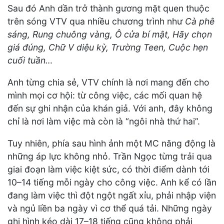
Sau đó Anh dần trở thành gương mặt quen thuộc
trên sóng VTV qua nhiều chương trình như
Cà phê
sáng, Rung chuông vàng, Ô cửa bí mật, Hãy chọn
giá đúng, Chữ V diệu kỳ, Trường Teen, Cuộc hẹn
cuối tuần…
Anh từng chia sẻ, VTV chính là nơi mang đến cho
mình mọi cơ hội: từ công việc, các mối quan hệ
đến sự ghi nhận của khán giả. Với anh, đây không
chỉ là nơi làm việc mà còn là “ngôi nhà thứ hai”.
Tuy nhiên, phía sau hình ảnh một MC năng động là
những áp lực không nhỏ. Trần Ngọc từng trải qua
giai đoạn làm việc kiệt sức, có thời điểm dành tới
10–14 tiếng mỗi ngày cho công việc. Anh kể có lần
đang làm việc thì đột ngột ngất xỉu, phải nhập viện
và ngủ liền ba ngày vì cơ thể quá tải. Những ngày
ghi hình kéo dài 17–18 tiếng cũng không phải