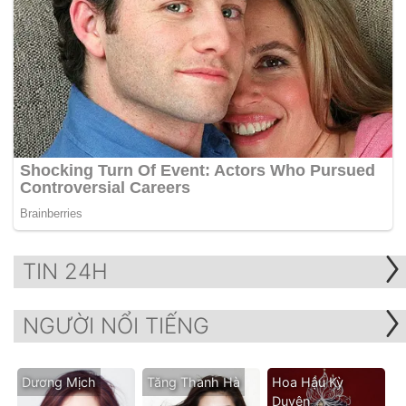
TIN 24H
NGƯỜI NỔI TIẾNG
Dương Mịch
Tăng Thanh Hà
Hoa Hậu Kỳ
Duyên