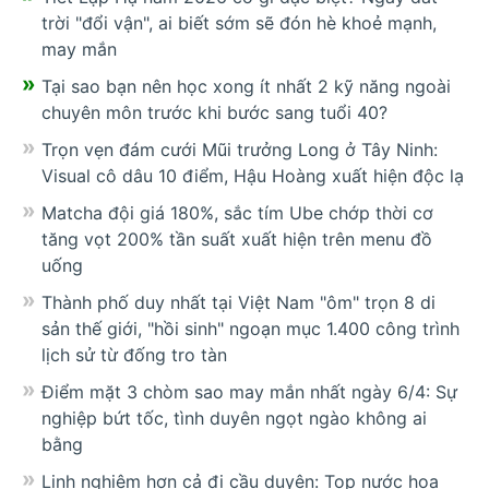
trời "đổi vận", ai biết sớm sẽ đón hè khoẻ mạnh,
may mắn
Tại sao bạn nên học xong ít nhất 2 kỹ năng ngoài
chuyên môn trước khi bước sang tuổi 40?
Trọn vẹn đám cưới Mũi trưởng Long ở Tây Ninh:
Visual cô dâu 10 điểm, Hậu Hoàng xuất hiện độc lạ
Matcha đội giá 180%, sắc tím Ube chớp thời cơ
tăng vọt 200% tần suất xuất hiện trên menu đồ
uống
Thành phố duy nhất tại Việt Nam "ôm" trọn 8 di
sản thế giới, "hồi sinh" ngoạn mục 1.400 công trình
lịch sử từ đống tro tàn
Điểm mặt 3 chòm sao may mắn nhất ngày 6/4: Sự
nghiệp bứt tốc, tình duyên ngọt ngào không ai
bằng
Linh nghiệm hơn cả đi cầu duyên: Top nước hoa