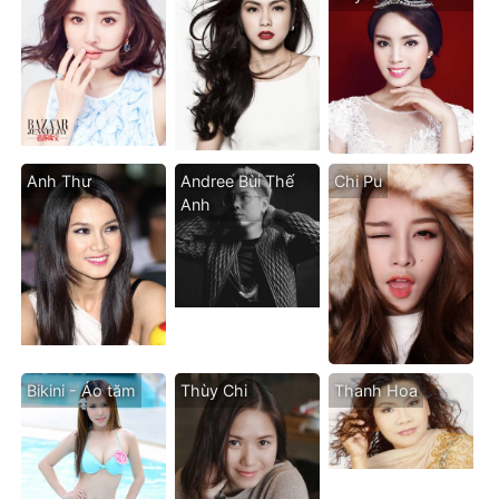
Anh Thư
Andree Bùi Thế
Chi Pu
Anh
Bikini - Áo tăm
Thùy Chi
Thanh Hoa