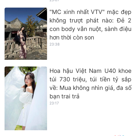
"MC xinh nhất VTV" mặc đẹp
không trượt phát nào: Đẻ 2
con body vẫn nuột, sành điệu
hơn thời còn son
23:38
Hoa hậu Việt Nam U40 khoe
túi 730 triệu, túi tiền tỷ sắp
về: Mua không nhìn giá, đa số
bạn trai trả
23:17