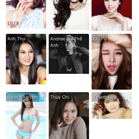
Anh Thư
Andree Bùi Thế
Chi Pu
Anh
Bikini - Áo tăm
Thùy Chi
Thanh Hoa