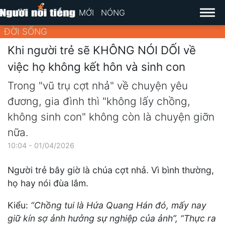
MỚI
NÓNG
ĐỜI SỐNG
Khi người trẻ sẽ KHÔNG NÓI DỐI về
việc họ không kết hôn và sinh con
Trong "vũ trụ cợt nhả" về chuyện yêu
đương, gia đình thì "không lấy chồng,
không sinh con" không còn là chuyện giỡn
nữa.
10:04 - 01/04/2026
Người trẻ bây giờ là chúa cợt nhả. Vì bình thường,
họ hay nói đùa lắm.
Kiểu:
“Chồng tui là Hứa Quang Hán đó, mấy nay
giữ kín sợ ảnh hưởng sự nghiệp của ảnh”, “Thực ra