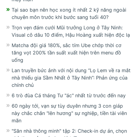
Tại sao bạn nên học xong ít nhất 2 kỹ năng ngoài
chuyên môn trước khi bước sang tuổi 40?
Trọn vẹn đám cưới Mũi trưởng Long ở Tây Ninh:
Visual cô dâu 10 điểm, Hậu Hoàng xuất hiện độc lạ
Matcha đội giá 180%, sắc tím Ube chớp thời cơ
tăng vọt 200% tần suất xuất hiện trên menu đồ
uống
Lan truyền bức ảnh với nội dung “Lọ Lem về ra mắt
nhà thiếu gia Sầm Nhất ở Tây Ninh”: Phản ứng của
chính chủ
6 trò đùa Cá tháng Tư "ác" nhất từ trước đến nay
60 ngày tới, vạn sự tùy duyên nhưng 3 con giáp
này chắc chắn "lên hương" sự nghiệp, tiền tài viên
mãn
"Săn nhà thông minh" tập 2: Check-in dự án, chọn