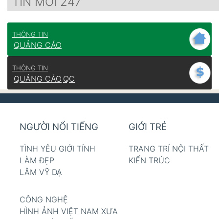
TIN MỚI 247
THÔNG TIN
QUẢNG CÁO
THÔNG TIN
QUẢNG CÁO
QC
NGƯỜI NỔI TIẾNG
GIỚI TRẺ
TÌNH YÊU GIỚI TÍNH
TRANG TRÍ NỘI THẤT
LÀM ĐẸP
KIẾN TRÚC
LÂM VỸ DẠ
CÔNG NGHỆ
HÌNH ẢNH VIỆT NAM XƯA