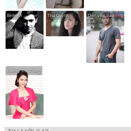
Bình An
Thu Quỳnh
Diễn viên Bảo
Anh
Lương Thu Trang