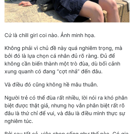
Cứ là chill girl coi nào. Ảnh minh họa.
Không phải vì chủ đề này quá nghiêm trọng, mà
bởi đó là lựa chọn cá nhân đủ rõ ràng. Đủ để
không cần biến thành một trò đùa, dù bối cảnh
xung quanh có đang “cợt nhả” đến đâu.
Và điều đó cũng không hề mâu thuẫn.
Người trẻ có thể đùa rất nhiều, lời nói ra khó phân
biệt được thật giả, nhưng họ vẫn phân biệt rất rõ
đâu là thứ chỉ để vui, và đâu là điều mình thực sự
nghiêm túc.
Bởi sau tất cả, việc chọn sống như thế nào. Có gia