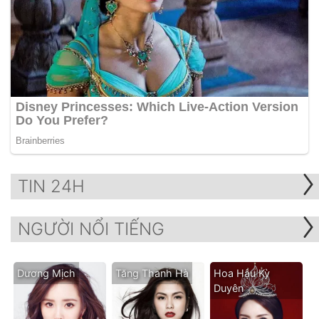
TIN 24H
NGƯỜI NỔI TIẾNG
Dương Mịch
Tăng Thanh Hà
Hoa Hậu Kỳ
Duyên