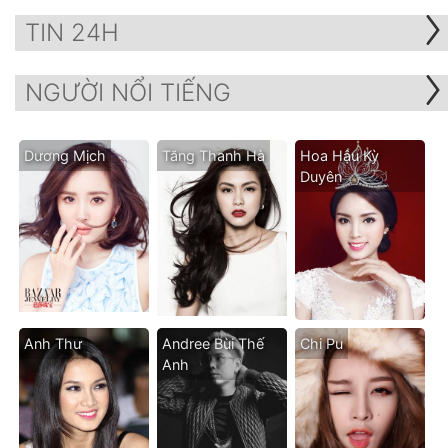
TIN 24H
NGƯỜI NỔI TIẾNG
Dương Mịch
Tăng Thanh Hà
Hoa Hậu Kỳ
Duyên
Anh Thư
Andree Bùi Thế
Chi Pu
Anh