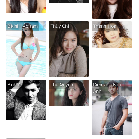
Bikini - Áo tăm
Thùy Chi
Thanh Hoa
Bình An
Thu Quỳnh
Diễn viên Bảo
Anh