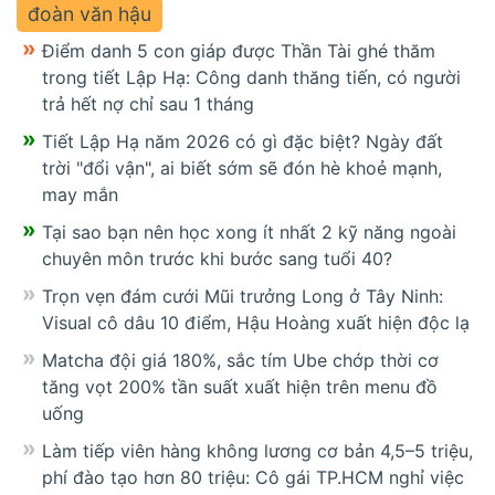
đoàn văn hậu
Điểm danh 5 con giáp được Thần Tài ghé thăm
trong tiết Lập Hạ: Công danh thăng tiến, có người
trả hết nợ chỉ sau 1 tháng
Tiết Lập Hạ năm 2026 có gì đặc biệt? Ngày đất
trời "đổi vận", ai biết sớm sẽ đón hè khoẻ mạnh,
may mắn
Tại sao bạn nên học xong ít nhất 2 kỹ năng ngoài
chuyên môn trước khi bước sang tuổi 40?
Trọn vẹn đám cưới Mũi trưởng Long ở Tây Ninh:
Visual cô dâu 10 điểm, Hậu Hoàng xuất hiện độc lạ
Matcha đội giá 180%, sắc tím Ube chớp thời cơ
tăng vọt 200% tần suất xuất hiện trên menu đồ
uống
Làm tiếp viên hàng không lương cơ bản 4,5–5 triệu,
phí đào tạo hơn 80 triệu: Cô gái TP.HCM nghỉ việc