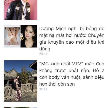
Dương Mịch nghi bị bỏng do
mặt nạ mắt hơi nước: Chuyên
gia khuyến cáo một điều khi
dùng
23:07
"MC xinh nhất VTV" mặc đẹp
không trượt phát nào: Đẻ 2
con body vẫn nuột, sành điệu
hơn thời còn son
23:38