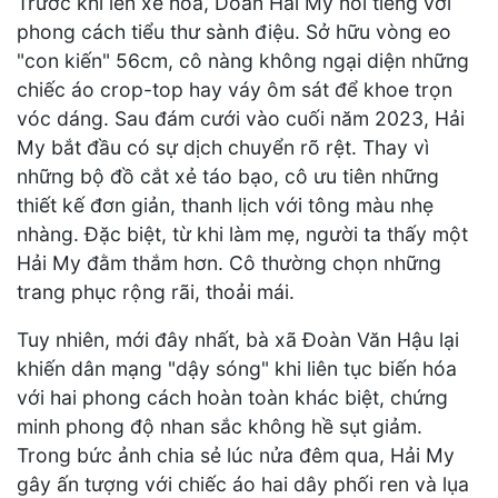
Trước khi lên xe hoa, Doãn Hải My nổi tiếng với
phong cách tiểu thư sành điệu. Sở hữu vòng eo
"con kiến" 56cm, cô nàng không ngại diện những
chiếc áo crop-top hay váy ôm sát để khoe trọn
vóc dáng. Sau đám cưới vào cuối năm 2023, Hải
My bắt đầu có sự dịch chuyển rõ rệt. Thay vì
những bộ đồ cắt xẻ táo bạo, cô ưu tiên những
thiết kế đơn giản, thanh lịch với tông màu nhẹ
nhàng. Đặc biệt, từ khi làm mẹ, người ta thấy một
Hải My đằm thắm hơn. Cô thường chọn những
trang phục rộng rãi, thoải mái.
Tuy nhiên, mới đây nhất, bà xã Đoàn Văn Hậu lại
khiến dân mạng "dậy sóng" khi liên tục biến hóa
với hai phong cách hoàn toàn khác biệt, chứng
minh phong độ nhan sắc không hề sụt giảm.
Trong bức ảnh chia sẻ lúc nửa đêm qua, Hải My
gây ấn tượng với chiếc áo hai dây phối ren và lụa