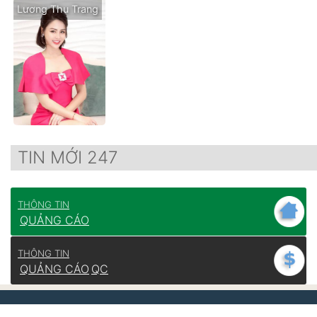
Lương Thu Trang
TIN MỚI 247
THÔNG TIN
QUẢNG CÁO
THÔNG TIN
QUẢNG CÁO
QC