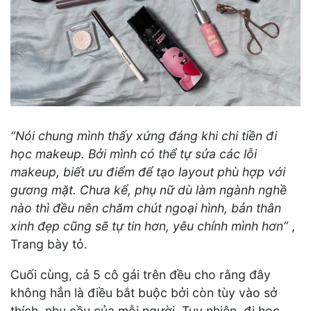
“Nói chung mình thấy xứng đáng khi chi tiền đi
học makeup. Bởi mình có thể tự sửa các lỗi
makeup, biết ưu điểm để tạo layout phù hợp với
gương mặt. Chưa kể, phụ nữ dù làm ngành nghề
nào thì đều nên chăm chút ngoại hình, bản thân
xinh đẹp cũng sẽ tự tin hơn, yêu chính mình hơn”
,
Trang bày tỏ.
Cuối cùng, cả 5 cô gái trên đều cho rằng đây
không hẳn là điều bắt buộc bởi còn tùy vào sở
thích, nhu cầu của mỗi người. Tuy nhiên, đi học