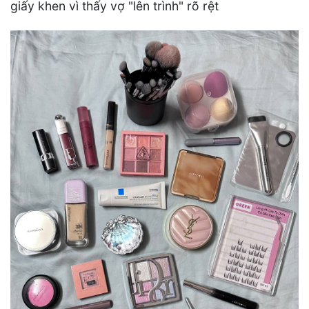
giấy khen vì thấy vợ "lên trình" rõ rệt