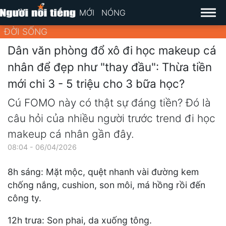
MỚI
NÓNG
ĐỜI SỐNG
Dân văn phòng đổ xô đi học makeup cá
nhân để đẹp như "thay đầu": Thừa tiền
mới chi 3 - 5 triệu cho 3 bữa học?
Cú FOMO này có thật sự đáng tiền? Đó là
câu hỏi của nhiều người trước trend đi học
makeup cá nhân gần đây.
08:04 - 06/04/2026
8h sáng: Mặt mộc, quệt nhanh vài đường kem
chống nắng, cushion, son môi, má hồng rồi đến
công ty.
12h trưa: Son phai, da xuống tông.