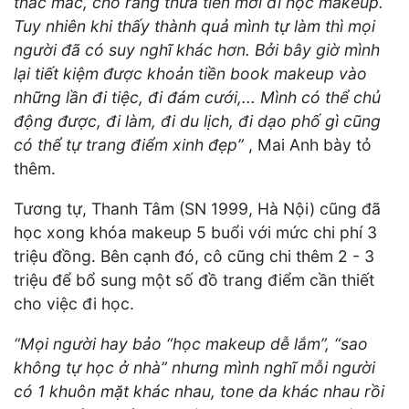
thắc mắc, cho rằng thừa tiền mới đi học makeup.
Tuy nhiên khi thấy thành quả mình tự làm thì mọi
người đã có suy nghĩ khác hơn. Bởi bây giờ mình
lại tiết kiệm được khoản tiền book makeup vào
những lần đi tiệc, đi đám cưới,... Mình có thể chủ
động được, đi làm, đi du lịch, đi dạo phố gì cũng
có thể tự trang điểm xinh đẹp”
, Mai Anh bày tỏ
thêm.
Tương tự, Thanh Tâm (SN 1999, Hà Nội) cũng đã
học xong khóa makeup 5 buổi với mức chi phí 3
triệu đồng. Bên cạnh đó, cô cũng chi thêm 2 - 3
triệu để bổ sung một số đồ trang điểm cần thiết
cho việc đi học.
“Mọi người hay bảo “học makeup dễ lắm”, “sao
không tự học ở nhà” nhưng mình nghĩ mỗi người
có 1 khuôn mặt khác nhau, tone da khác nhau rồi