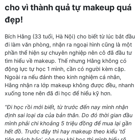
cho vì thành quả tự makeup quá
đẹp!
Bích Hằng (33 tuổi, Hà Nội) cho biết từ lúc bắt đầu
đi làm văn phòng, nhận ra ngoại hình cũng là một
phần thể hiện sự chuyên nghiệp nên cô đã đầu tư
tìm hiểu về makeup. Thế nhưng Hằng không có
động lực tự học 1 mình, cần có người kèm cặp.
Ngoài ra nếu đánh theo kinh nghiệm cá nhân,
Hằng nhận ra lớp makeup không được đều, nhanh
xuống tone nên đã đi học để hiểu kỹ hơn.
“Đi học rồi mới biết, từ trước đến nay mình nhận
định sai loại da của bản thân. Do đó thời gian đầu
mình phải chi khoảng 5 triệu đồng để mua lại gần
hết đồ. Trước đây thì hay makeup theo kiểu ‘tổ
tiên mách bảo’, còn sau khi học thì mình hiểu rõ