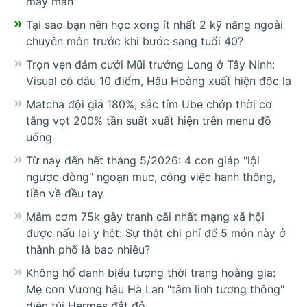
may mắn
Tại sao bạn nên học xong ít nhất 2 kỹ năng ngoài
chuyên môn trước khi bước sang tuổi 40?
Trọn vẹn đám cưới Mũi trưởng Long ở Tây Ninh:
Visual cô dâu 10 điểm, Hậu Hoàng xuất hiện độc lạ
Matcha đội giá 180%, sắc tím Ube chớp thời cơ
tăng vọt 200% tần suất xuất hiện trên menu đồ
uống
Từ nay đến hết tháng 5/2026: 4 con giáp "lội
ngược dòng" ngoạn mục, công việc hanh thông,
tiền về đều tay
Mâm cơm 75k gây tranh cãi nhất mạng xã hội
được nấu lại y hệt: Sự thật chi phí để 5 món này ở
thành phố là bao nhiêu?
Không hổ danh biểu tượng thời trang hoàng gia:
Mẹ con Vương hậu Hà Lan "tâm linh tương thông"
diện túi Hermes đắt đỏ