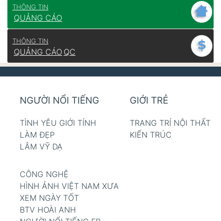
THÔNG TIN
QUẢNG CÁO
THÔNG TIN
QUẢNG CÁO
QC
NGƯỜI NỔI TIẾNG
GIỚI TRẺ
TÌNH YÊU GIỚI TÍNH
TRANG TRÍ NỘI THẤT
LÀM ĐẸP
KIẾN TRÚC
LÂM VỸ DẠ
CÔNG NGHỆ
HÌNH ẢNH VIỆT NAM XƯA
XEM NGÀY TỐT
BTV HOÀI ANH