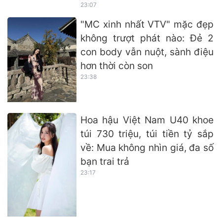
23:07
"MC xinh nhất VTV" mặc đẹp
không trượt phát nào: Đẻ 2
con body vẫn nuột, sành điệu
hơn thời còn son
23:38
Hoa hậu Việt Nam U40 khoe
túi 730 triệu, túi tiền tỷ sắp
về: Mua không nhìn giá, đa số
bạn trai trả
23:17