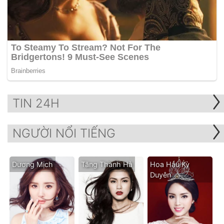
TIN 24H
NGƯỜI NỔI TIẾNG
Dương Mịch
Tăng Thanh Hà
Hoa Hậu Kỳ
Duyên