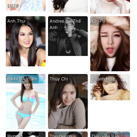
Anh Thư
Andree Bùi Thế
Chi Pu
Anh
Bikini - Áo tăm
Thùy Chi
Thanh Hoa
Bình An
Thu Quỳnh
Diễn viên Bảo