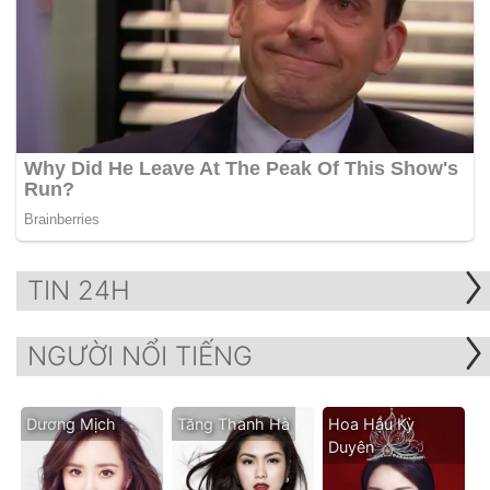
TIN 24H
NGƯỜI NỔI TIẾNG
Dương Mịch
Tăng Thanh Hà
Hoa Hậu Kỳ
Duyên