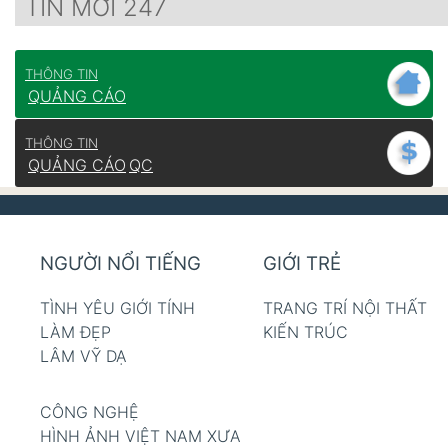
TIN MỚI 247
THÔNG TIN
QUẢNG CÁO
THÔNG TIN
QUẢNG CÁO
QC
NGƯỜI NỔI TIẾNG
GIỚI TRẺ
TÌNH YÊU GIỚI TÍNH
TRANG TRÍ NỘI THẤT
LÀM ĐẸP
KIẾN TRÚC
LÂM VỸ DẠ
CÔNG NGHỆ
HÌNH ẢNH VIỆT NAM XƯA