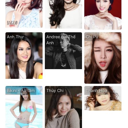
Anh Thư
Andree Bùi Thế
Chi Pu
Anh
Bikini - Áo tăm
Thùy Chi
Thanh Hoa