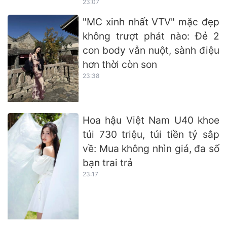
23:07
"MC xinh nhất VTV" mặc đẹp
không trượt phát nào: Đẻ 2
con body vẫn nuột, sành điệu
hơn thời còn son
23:38
Hoa hậu Việt Nam U40 khoe
túi 730 triệu, túi tiền tỷ sắp
về: Mua không nhìn giá, đa số
bạn trai trả
23:17