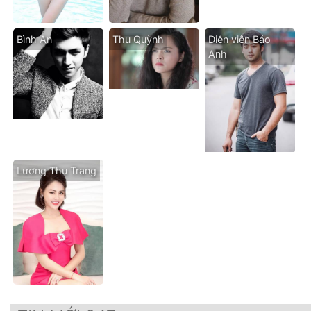
Bình An
Thu Quỳnh
Diễn viên Bảo
Anh
Lương Thu Trang