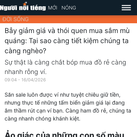
MỚI
NÓNG
ĐỜI SỐNG
Bẫy giảm giá và thói quen mua sắm mù
quáng: Tại sao càng tiết kiệm chúng ta
càng nghèo?
Sự thật là càng chắt bóp mua đồ rẻ càng
nhanh rỗng ví.
09:04 - 16/04/2026
Săn sale luôn được ví như tuyệt chiêu giữ tiền,
nhưng thực tế những tấm biển giảm giá lại đang
âm thầm rút cạn ví bạn. Càng ham đồ rẻ, chúng ta
càng nhanh chóng khánh kiệt.
Ảo giác của những con số màu