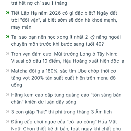
trả hết nợ chỉ sau 1 tháng
Tiết Lập Hạ năm 2026 có gì đặc biệt? Ngày đất
trời "đổi vận", ai biết sớm sẽ đón hè khoẻ mạnh,
may mắn
Tại sao bạn nên học xong ít nhất 2 kỹ năng ngoài
chuyên môn trước khi bước sang tuổi 40?
Trọn vẹn đám cưới Mũi trưởng Long ở Tây Ninh:
Visual cô dâu 10 điểm, Hậu Hoàng xuất hiện độc lạ
Matcha đội giá 180%, sắc tím Ube chớp thời cơ
tăng vọt 200% tần suất xuất hiện trên menu đồ
uống
Hãng kem cao cấp tung quảng cáo "tôn sùng bàn
chân" khiến dư luận dậy sóng
3 con giáp "hút" thị phi trong tháng 3 Âm lịch
Đẳng cấp chơi ngọc của "cô lao công" Hứa Mật
Ngữ: Chọn thiết kế dị bản, toát ngay khí chất phu