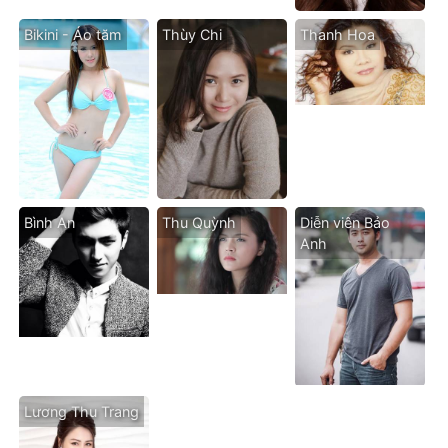
Bikini - Áo tăm
Thùy Chi
Thanh Hoa
Bình An
Thu Quỳnh
Diễn viên Bảo
Anh
Lương Thu Trang