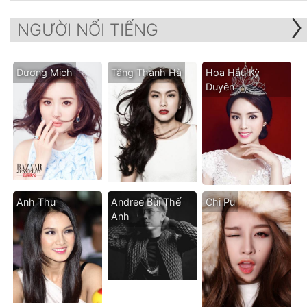
NGƯỜI NỔI TIẾNG
Dương Mịch
Tăng Thanh Hà
Hoa Hậu Kỳ
Duyên
Anh Thư
Andree Bùi Thế
Chi Pu
Anh