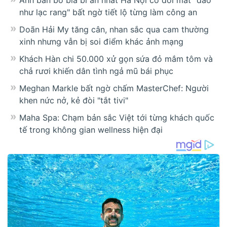
Anh bán bò bía bí ẩn nhất Hà Nội có đôi mắt "đảo
như lạc rang" bất ngờ tiết lộ từng làm công an
Doãn Hải My tăng cân, nhan sắc qua cam thường
xinh nhưng vẫn bị soi điểm khác ảnh mạng
Khách Hàn chi 50.000 xử gọn sứa đỏ mắm tôm và
chả rươi khiến dân tình ngả mũ bái phục
Meghan Markle bất ngờ chấm MasterChef: Người
khen nức nở, kẻ đòi "tắt tivi"
Maha Spa: Chạm bản sắc Việt tới từng khách quốc
tế trong không gian wellness hiện đại