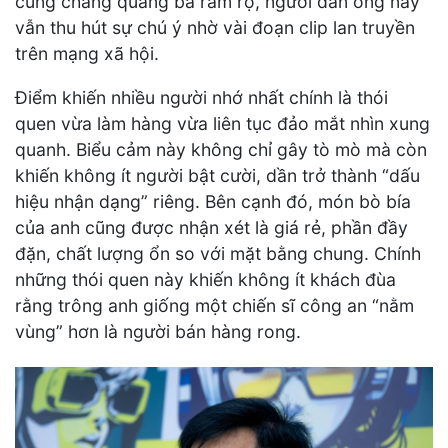
cũng chẳng quảng bá rầm rộ, người đàn ông này
vẫn thu hút sự chú ý nhờ vài đoạn clip lan truyền
trên mạng xã hội.
Điểm khiến nhiều người nhớ nhất chính là thói
quen vừa làm hàng vừa liên tục đảo mắt nhìn xung
quanh. Biểu cảm này không chỉ gây tò mò mà còn
khiến không ít người bật cười, dần trở thành “dấu
hiệu nhận dạng” riêng. Bên cạnh đó, món bò bía
của anh cũng được nhận xét là giá rẻ, phần đầy
đặn, chất lượng ổn so với mặt bằng chung. Chính
những thói quen này khiến không ít khách đùa
rằng trông anh giống một chiến sĩ công an “nằm
vùng” hơn là người bán hàng rong.