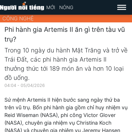
MỚI
NÓNG
CÔNG NGHỆ
Phi hành gia Artemis II ăn gì trên tàu vũ
trụ?
Trong 10 ngày du hành Mặt Trăng và trở về
Trái Đất, các phi hành gia Artemis II
thưởng thức tới 189 món ăn và hơn 10 loại
đồ uống.
04:04 - 05/04/2026
Sứ mệnh Artemis II hiện bước sang ngày thứ ba
trên vũ trụ. Bốn phi hành gia gồm chỉ huy nhiệm vụ
Reid Wiseman (NASA), phi công Victor Glover
(NASA), chuyên gia nhiệm vụ Christina Koch
(NASA) và chuyên gia nhiệm vụ Jeremy Hansen