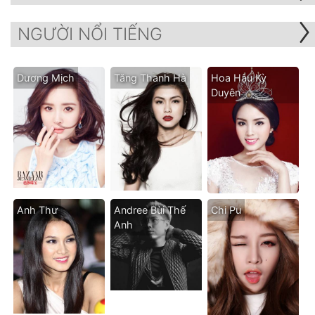
NGƯỜI NỔI TIẾNG
Dương Mịch
Tăng Thanh Hà
Hoa Hậu Kỳ
Duyên
Anh Thư
Andree Bùi Thế
Chi Pu
Anh