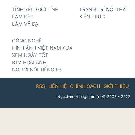
TÌNH YÊU GIỚI TÍNH
TRANG TRÍ NỘI THẤT
LÀM ĐẸP
KIẾN TRÚC
LÂM VỸ DẠ
CÔNG NGHỆ
HÌNH ẢNH VIỆT NAM XƯA
XEM NGÀY TỐT
BTV HOÀI ANH
NGƯỜI NỔI TIẾNG FB
RSS
LIÊN HỆ
CHÍNH SÁCH
GIỚI THIỆU
Nguoi-noi-tieng.com (r)
© 2008 - 2022