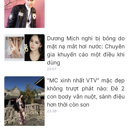
Dương Mịch nghi bị bỏng do
mặt nạ mắt hơi nước: Chuyên
gia khuyến cáo một điều khi
dùng
23:07
"MC xinh nhất VTV" mặc đẹp
không trượt phát nào: Đẻ 2
con body vẫn nuột, sành điệu
hơn thời còn son
23:38