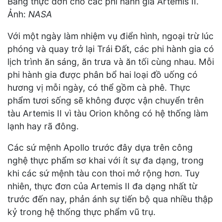
Bảng thực đơn cho các phi hành gia Artemis II.
Ảnh:
NASA
Với một ngày làm nhiệm vụ điển hình, ngoại trừ lúc
phóng và quay trở lại Trái Đất, các phi hành gia có
lịch trình ăn sáng, ăn trưa và ăn tối cùng nhau. Mỗi
phi hành gia được phân bổ hai loại đồ uống có
hương vị mỗi ngày, có thể gồm cà phê. Thực
phẩm tươi sống sẽ không được vận chuyển trên
tàu Artemis II vì tàu Orion không có hệ thống làm
lạnh hay rã đông.
Các sứ mệnh Apollo trước đây dựa trên công
nghệ thực phẩm sơ khai với ít sự đa dạng, trong
khi các sứ mệnh tàu con thoi mở rộng hơn. Tuy
nhiên, thực đơn của Artemis II đa dạng nhất từ
trước đến nay, phản ánh sự tiến bộ qua nhiều thập
kỷ trong hệ thống thực phẩm vũ trụ.