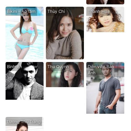
Bikini - Áo tăm
Thùy Chi
Thanh Hoa
Bình An
Thu Quỳnh
Diễn viên Bảo
Anh
Lương Thu Trang