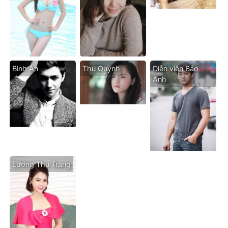
Bình An
Thu Quỳnh
Diễn viên Bảo
Anh
Lương Thu Trang