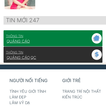
TIN MỚI 247
THÔNG TIN
QUẢNG CÁO
THÔNG TIN
QUẢNG CÁO
QC
NGƯỜI NỔI TIẾNG
GIỚI TRẺ
TÌNH YÊU GIỚI TÍNH
TRANG TRÍ NỘI THẤT
LÀM ĐẸP
KIẾN TRÚC
LÂM VỸ DẠ