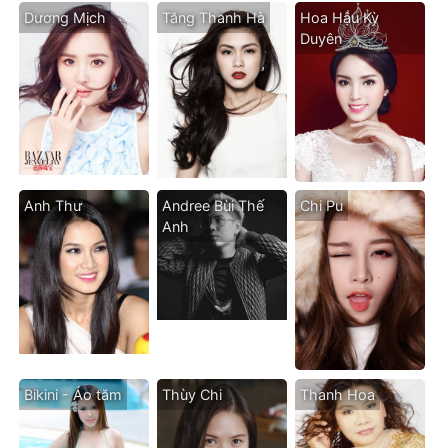
Dương Mịch
Tăng Thanh Hà
Hoa Hậu Kỳ
Duyên
Anh Thư
Andree Bùi Thế
Chi Pu
Anh
Bikini - Áo tăm
Thùy Chi
Thanh Hoa