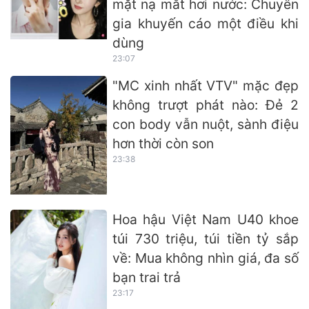
mặt nạ mắt hơi nước: Chuyên
gia khuyến cáo một điều khi
dùng
23:07
"MC xinh nhất VTV" mặc đẹp
không trượt phát nào: Đẻ 2
con body vẫn nuột, sành điệu
hơn thời còn son
23:38
Hoa hậu Việt Nam U40 khoe
túi 730 triệu, túi tiền tỷ sắp
về: Mua không nhìn giá, đa số
bạn trai trả
23:17