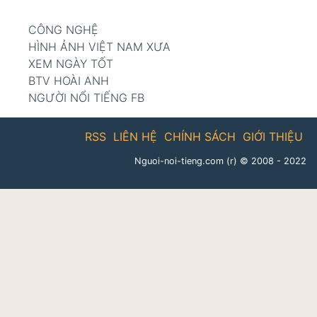
CÔNG NGHỆ
HÌNH ẢNH VIỆT NAM XƯA
XEM NGÀY TỐT
BTV HOÀI ANH
NGƯỜI NỔI TIẾNG FB
RSS
LIÊN HỆ
CHÍNH SÁCH
GIỚI THIỆU
Nguoi-noi-tieng.com (r)
© 2008 - 2022