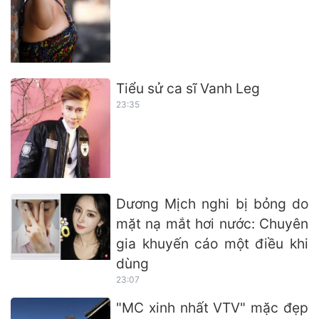
Tiểu sử ca sĩ Vanh Leg
23:35
Dương Mịch nghi bị bỏng do
mặt nạ mắt hơi nước: Chuyên
gia khuyến cáo một điều khi
dùng
23:07
"MC xinh nhất VTV" mặc đẹp