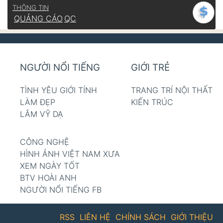
THÔNG TIN
QUẢNG CÁO
QC
NGƯỜI NỔI TIẾNG
GIỚI TRẺ
TÌNH YÊU GIỚI TÍNH
TRANG TRÍ NỘI THẤT
LÀM ĐẸP
KIẾN TRÚC
LÂM VỸ DẠ
CÔNG NGHỆ
HÌNH ẢNH VIỆT NAM XƯA
XEM NGÀY TỐT
BTV HOÀI ANH
NGƯỜI NỔI TIẾNG FB
RSS
LIÊN HỆ
CHÍNH SÁCH
GIỚI THIỆU