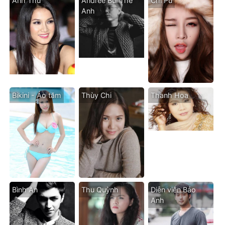
Anh Thư
Andree Bùi Thế
Chi Pu
Anh
Bikini - Áo tăm
Thùy Chi
Thanh Hoa
Bình An
Thu Quỳnh
Diễn viên Bảo
Anh