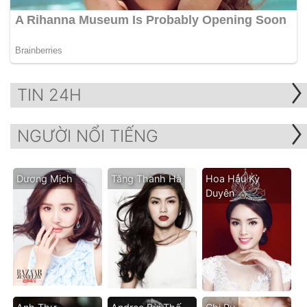
TIN 24H
NGƯỜI NỔI TIẾNG
Dương Mịch
Tăng Thanh Hà
Hoa Hậu Kỳ
Duyên