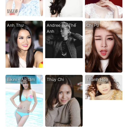
Anh Thư
Andree Bùi Thế
Chi Pu
Anh
Bikini - Áo tăm
Thùy Chi
Thanh Hoa