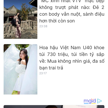
"MC xinh nhất VTV" mặc đẹp
không trượt phát nào: Đẻ 2
con body vẫn nuột, sành điệu
hơn thời còn son
23:38
Hoa hậu Việt Nam U40 khoe
túi 730 triệu, túi tiền tỷ sắp
về: Mua không nhìn giá, đa số
bạn trai trả
23:17