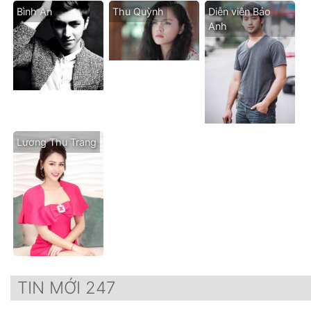
Bình An
Thu Quỳnh
Diễn viên Bảo
Anh
Lương Thu Trang
TIN MỚI 247