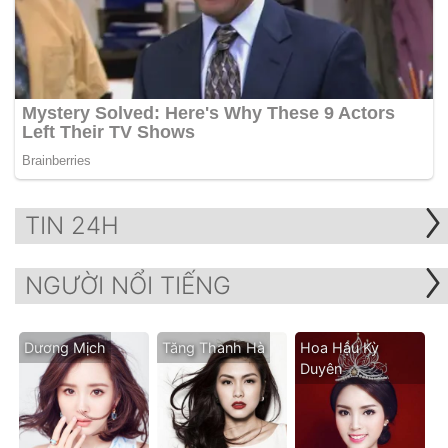
TIN 24H
NGƯỜI NỔI TIẾNG
Dương Mịch
Tăng Thanh Hà
Hoa Hậu Kỳ
Duyên