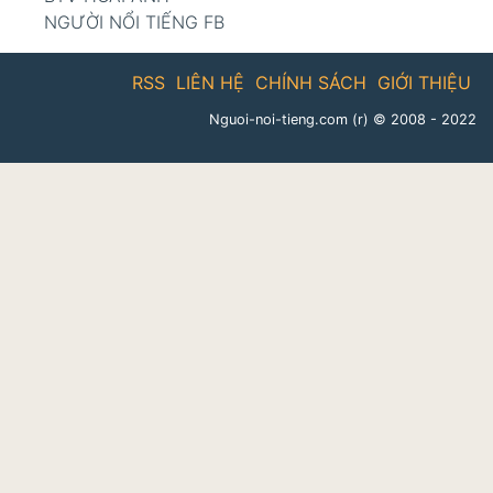
NGƯỜI NỔI TIẾNG FB
RSS
LIÊN HỆ
CHÍNH SÁCH
GIỚI THIỆU
Nguoi-noi-tieng.com (r)
© 2008 - 2022