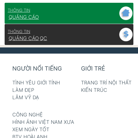
THÔNG TIN
QUẢNG CÁO
THÔNG TIN
QUẢNG CÁO
QC
NGƯỜI NỔI TIẾNG
GIỚI TRẺ
TÌNH YÊU GIỚI TÍNH
TRANG TRÍ NỘI THẤT
LÀM ĐẸP
KIẾN TRÚC
LÂM VỸ DẠ
CÔNG NGHỆ
HÌNH ẢNH VIỆT NAM XƯA
XEM NGÀY TỐT
BTV HOÀI ANH