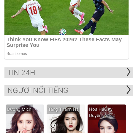
TIN 24H
NGƯỜI NỔI TIẾNG
Dương Mịch
Tăng Thanh Hà
Hoa Hậu Kỳ
Duyên