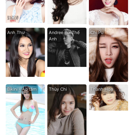
Anh Thư
Andree Bùi Thế
Chi Pu
Anh
Bikini - Áo tăm
Thùy Chi
Thanh Hoa