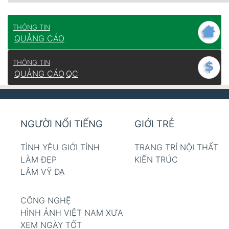
THÔNG TIN
QUẢNG CÁO
THÔNG TIN
QUẢNG CÁO
QC
NGƯỜI NỔI TIẾNG
GIỚI TRẺ
TÌNH YÊU GIỚI TÍNH
TRANG TRÍ NỘI THẤT
LÀM ĐẸP
KIẾN TRÚC
LÂM VỸ DẠ
CÔNG NGHỆ
HÌNH ẢNH VIỆT NAM XƯA
XEM NGÀY TỐT