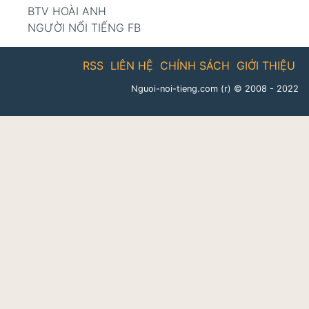
BTV HOÀI ANH
NGƯỜI NỔI TIẾNG FB
RSS
LIÊN HỆ
CHÍNH SÁCH
GIỚI THIỆU
Nguoi-noi-tieng.com (r)
© 2008 - 2022