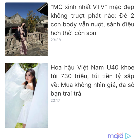
"MC xinh nhất VTV" mặc đẹp
không trượt phát nào: Đẻ 2
con body vẫn nuột, sành điệu
hơn thời còn son
23:38
Hoa hậu Việt Nam U40 khoe
túi 730 triệu, túi tiền tỷ sắp
về: Mua không nhìn giá, đa số
bạn trai trả
23:17