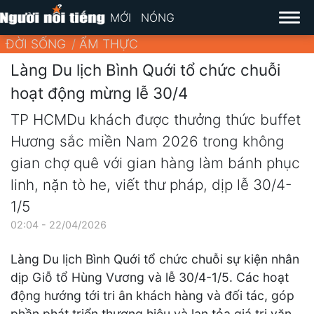
MỚI
NÓNG
ĐỜI SỐNG
ẨM THỰC
Làng Du lịch Bình Quới tổ chức chuỗi
hoạt động mừng lễ 30/4
TP HCMDu khách được thưởng thức buffet
Hương sắc miền Nam 2026 trong không
gian chợ quê với gian hàng làm bánh phục
linh, nặn tò he, viết thư pháp, dịp lễ 30/4-
1/5
02:04 - 22/04/2026
Làng Du lịch Bình Quới tổ chức chuỗi sự kiện nhân
dịp Giỗ tổ Hùng Vương và lễ 30/4-1/5. Các hoạt
động hướng tới tri ân khách hàng và đối tác, góp
phần phát triển thương hiệu và lan tỏa giá trị văn