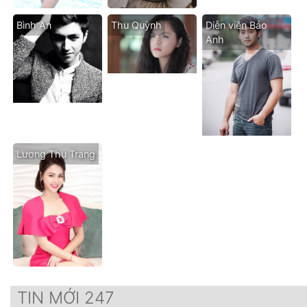
Bình An
Thu Quỳnh
Diễn viên Bảo
Anh
Lương Thu Trang
TIN MỚI 247