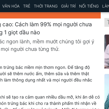
VĂN HÓA
TRẺ
THỜI TRANG
GIẢI TRÍ
NỔI TIẾNG
LÀ
ng cao: Cách làm 99% mọi người chưa
g 1 giọt dầu nào
ác ngon lành, mềm mướt chúng tôi gợi ý
mọi người chưa từng thử.
làm trứng bác mềm mịn thơm ngon. Để tăng độ
ười sẽ thêm nước ấm, thêm sữa và thêm thật
ch làm thông dụng nhất và mọi người đều nhắc
hi sẽ tạo ra cảm quan nhiều dầu mỡ, khi ăn dễ có
ón trứng bác khi cho ra thành phẩm thì nhận về