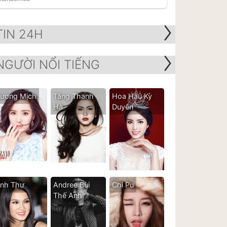
TIN 24H
NGƯỜI NỔI TIẾNG
ương Mịch
Tăng Thanh
Hoa Hậu Kỳ
Hà
Duyên
nh Thư
Andree Bùi
Chi Pu
Thế Anh