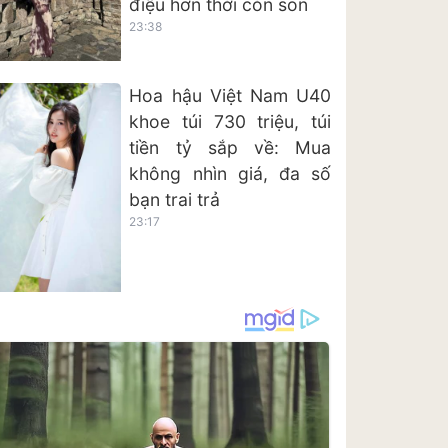
điệu hơn thời còn son
23:38
Hoa hậu Việt Nam U40
khoe túi 730 triệu, túi
tiền tỷ sắp về: Mua
không nhìn giá, đa số
bạn trai trả
23:17