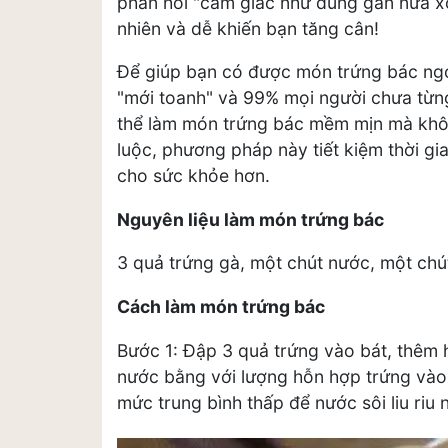
phản hồi "cảm giác như dùng gần nửa xô
nhiên và dễ khiến bạn tăng cân!
Để giúp bạn có được món trứng bác ngo
"mới toanh" và 99% mọi người chưa từng
thể làm món trứng bác mềm mịn mà khôn
luộc, phương pháp này tiết kiệm thời gia
cho sức khỏe hơn.
Nguyên liệu làm món trứng bác
3 quả trứng gà, một chút nước, một chút 
Cách làm món trứng bác
Bước 1: Đập 3 quả trứng vào bát, thêm h
nước bằng với lượng hỗn hợp trứng vào 
mức trung bình thấp để nước sôi liu riu 