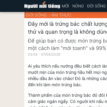
MỚI
NÓNG
ĐỜI SỐNG
ĐỜI SỐNG
ẨM THỰC
Đây mới là trứng bác chất lượ
thử và quan trọng là không dùn
Để giúp bạn có được món trứng b
một cách làm "mới toanh" và 99% 
03:04 - 07/04/2026
Ai yêu thích nấu nướng đều biết cách 
mướt mịn của món trứng hầu hết mọi ng
nhiều dầu ăn vào chảo! Đó là những cá
đến khi làm món trứng bác.
Thành phẩm của món trứng bác đó đôi k
cảm giác ngán ngấy. Có người khi nấu m