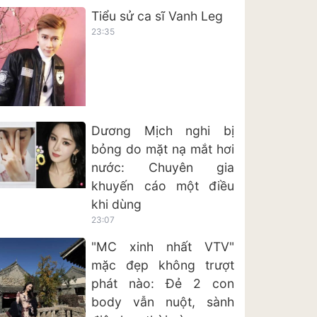
Tiểu sử ca sĩ Vanh Leg
23:35
Dương Mịch nghi bị
bỏng do mặt nạ mắt hơi
nước: Chuyên gia
khuyến cáo một điều
khi dùng
23:07
"MC xinh nhất VTV"
mặc đẹp không trượt
phát nào: Đẻ 2 con
body vẫn nuột, sành