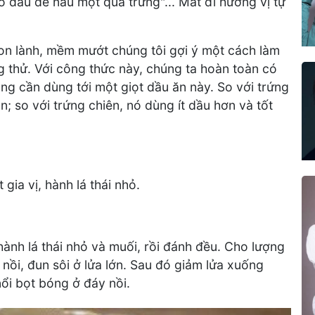
 dầu để nấu một quả trứng"... Mất đi hương vị tự
n lành, mềm mướt chúng tôi gợi ý một cách làm
 thử. Với công thức này, chúng ta hoàn toàn có
g cần dùng tới một giọt dầu ăn này. So với trứng
n; so với trứng chiên, nó dùng ít dầu hơn và tốt
gia vị, hành lá thái nhỏ.
ành lá thái nhỏ và muối, rồi đánh đều. Cho lượng
nồi, đun sôi ở lửa lớn. Sau đó giảm lửa xuống
nổi bọt bóng ở đáy nồi.