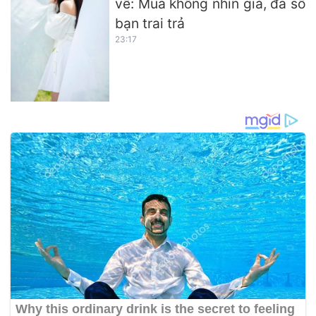
về: Mua không nhìn giá, đa số
bạn trai trả
23:17