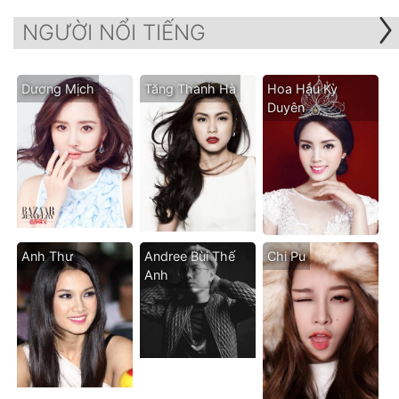
NGƯỜI NỔI TIẾNG
Dương Mịch
Tăng Thanh Hà
Hoa Hậu Kỳ
Duyên
Anh Thư
Andree Bùi Thế
Chi Pu
Anh