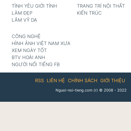
TÌNH YÊU GIỚI TÍNH
TRANG TRÍ NỘI THẤT
LÀM ĐẸP
KIẾN TRÚC
LÂM VỸ DẠ
CÔNG NGHỆ
HÌNH ẢNH VIỆT NAM XƯA
XEM NGÀY TỐT
BTV HOÀI ANH
NGƯỜI NỔI TIẾNG FB
RSS
LIÊN HỆ
CHÍNH SÁCH
GIỚI THIỆU
Nguoi-noi-tieng.com (r)
© 2008 - 2022