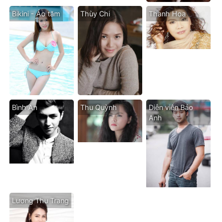
Bikini - Áo tăm
Thùy Chi
Thanh Hoa
Bình An
Thu Quỳnh
Diễn viên Bảo
Anh
Lương Thu Trang