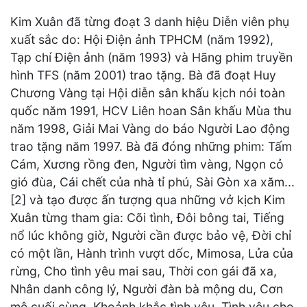
Kim Xuân đã từng đoạt 3 danh hiệu Diễn viên phụ
xuất sắc do: Hội Điện ảnh TPHCM (năm 1992),
Tạp chí Điện ảnh (năm 1993) và Hãng phim truyền
hình TFS (năm 2001) trao tặng. Bà đã đoạt Huy
Chương Vàng tại Hội diễn sân khấu kịch nói toàn
quốc năm 1991, HCV Liên hoan Sân khấu Mùa thu
năm 1998, Giải Mai Vàng do báo Người Lao động
trao tặng năm 1997. Bà đã đóng những phim: Tấm
Cám, Xương rồng đen, Người tìm vàng, Ngọn cỏ
gió đùa, Cái chết của nhà tỉ phú, Sài Gòn xa xăm...
[2] và tạo được ấn tượng qua những vở kịch Kim
Xuân từng tham gia: Cõi tình, Đôi bông tai, Tiếng
nổ lúc không giờ, Người cần được bảo vệ, Đời chỉ
có một lần, Hành trình vượt dốc, Mimosa, Lửa của
rừng, Cho tình yêu mai sau, Thời con gái đã xa,
Nhân danh công lý, Người đàn bà mộng du, Cơn
mê cuối cùng, Khoảnh khắc tình yêu, Tình yêu cho