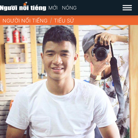
MỚI
NÓNG
NGƯỜI NỔI TIẾNG
TIỂU SỬ