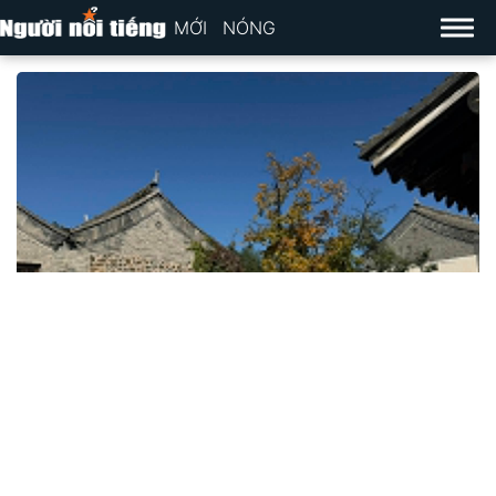
MỚI
NÓNG