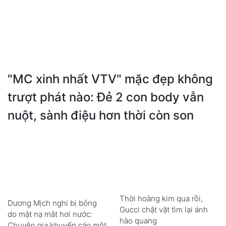
"MC xinh nhất VTV" mặc đẹp không
trượt phát nào: Đẻ 2 con body vẫn
nuột, sành điệu hơn thời còn son
Thời hoàng kim qua rồi,
Dương Mịch nghi bị bỏng
Gucci chật vật tìm lại ánh
do mặt nạ mắt hơi nước:
hào quang
Chuyên gia khuyến cáo một