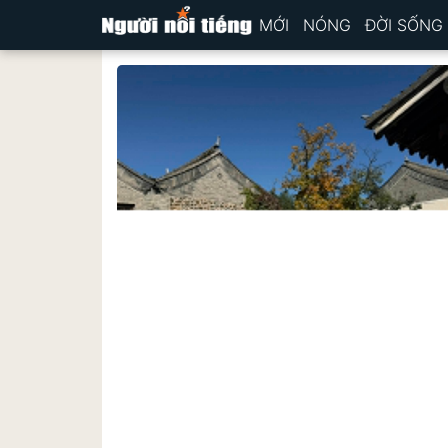
MỚI
NÓNG
ĐỜI SỐNG