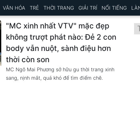
VĂN HÓA
TRẺ
THỜI TRANG
GIẢI TRÍ
NỔI TIẾNG
LÀ
"MC xinh nhất VTV" mặc đẹp
không trượt phát nào: Đẻ 2 con
body vẫn nuột, sành điệu hơn
thời còn son
MC Ngô Mai Phương sở hữu gu thời trang xinh
sang, nịnh mắt, quá khó để tìm điểm chê.