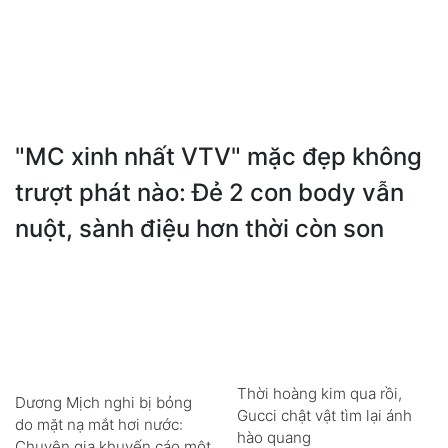
"MC xinh nhất VTV" mặc đẹp không
trượt phát nào: Đẻ 2 con body vẫn
nuột, sành điệu hơn thời còn son
Thời hoàng kim qua rồi,
Dương Mịch nghi bị bỏng
Gucci chật vật tìm lại ánh
do mặt nạ mắt hơi nước:
hào quang
Chuyên gia khuyến cáo một