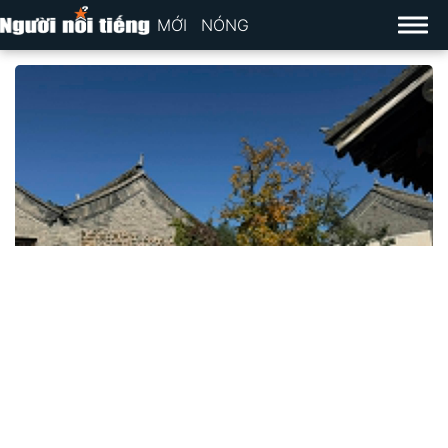
MỚI
NÓNG