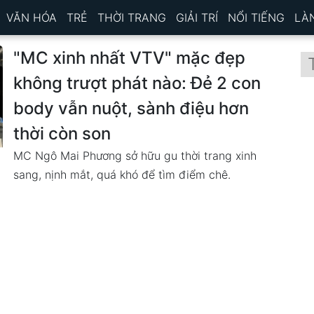
VĂN HÓA
TRẺ
THỜI TRANG
GIẢI TRÍ
NỔI TIẾNG
LÀ
"MC xinh nhất VTV" mặc đẹp
không trượt phát nào: Đẻ 2 con
body vẫn nuột, sành điệu hơn
thời còn son
MC Ngô Mai Phương sở hữu gu thời trang xinh
sang, nịnh mắt, quá khó để tìm điểm chê.