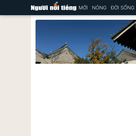
MỚI
NÓNG
ĐỜI SỐNG