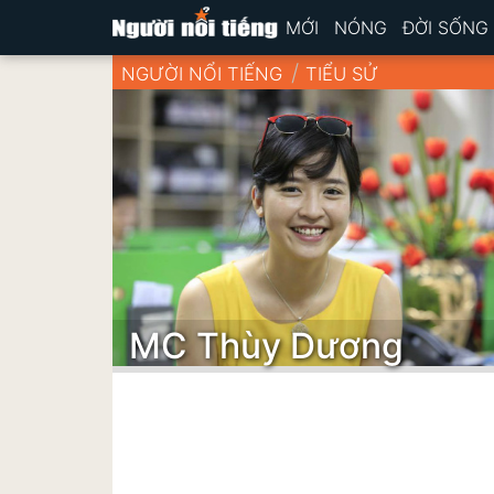
MỚI
NÓNG
ĐỜI SỐNG
NGƯỜI NỔI TIẾNG
TIỂU SỬ
MC Thùy Dương