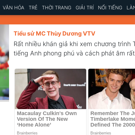
VĂN HÓA
TRẺ
THỜI TRANG
GIẢI TRÍ
NỔI TIẾNG
LÀ
Tiểu sử MC Thùy Dương VTV
Rất nhiều khán giả khi xem chương trình 
tiếng Anh phong phú và cách phát âm r