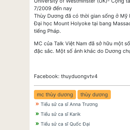
University of Westminster (UK)- Cộng tá
7/2009 đến nay
Thùy Dương đã có thời gian sống ở Mỹ k
Đại học Mount Holyoke tại bang Massac
tiếng Pháp.
MC của Talk Việt Nam đã sở hữu một số
đặc sắc. Một số ảnh khác do Dương ch
Facebook: thuyduongvtv4
mc thùy dương
thùy dương
Tiểu sử ca sĩ Anna Trương
Tiểu sử ca sĩ Karik
Tiểu sử ca sĩ Quốc Đại