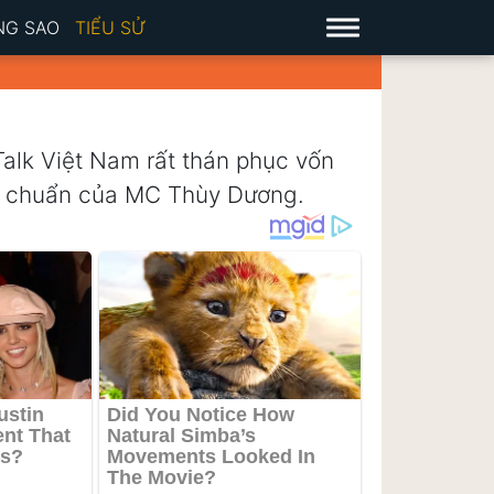
NG SAO
TIỂU SỬ
Talk Việt Nam rất thán phục vốn
ất chuẩn của MC Thùy Dương.