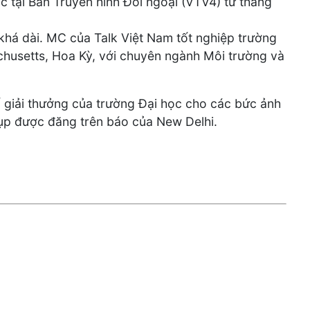
c tại Ban Truyền hình Đối ngoại (VTV4) từ tháng
há dài. MC của Talk Việt Nam tốt nghiệp trường
husetts, Hoa Kỳ, với chuyên ngành Môi trường và
 giải thưởng của trường Đại học cho các bức ảnh
ụp được đăng trên báo của New Delhi.