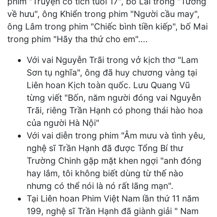
phim "Truyện cổ tích tuổi 17", bố Lài trong "Tướng
về hưu", ông Khiển trong phim "Người cầu may",
ông Lâm trong phim "Chiếc bình tiền kiếp", bố Mai
trong phim "Hãy tha thứ cho em"....
Với vai Nguyễn Trãi trong vở kịch thơ "Lam
Sơn tụ nghĩa", ông đã huy chương vàng tại
Liên hoan Kịch toàn quốc. Lưu Quang Vũ
từng viết "Bốn, năm người đóng vai Nguyễn
Trãi, riêng Trần Hạnh có phong thái hào hoa
của người Hà Nội"
Với vai diễn trong phim "Âm mưu và tình yêu,
nghệ sĩ Trần Hạnh đã được Tổng Bí thư
Trường Chinh gặp mặt khen ngợi "anh đóng
hay lắm, tôi không biết dùng từ thế nào
nhưng có thể nói là nó rất lãng mạn".
Tại Liên hoan Phim Việt Nam lần thứ 11 năm
199, nghệ sĩ Trần Hạnh đã giành giải " Nam