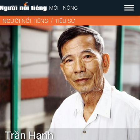
MỚI
NÓNG
NGƯỜI NỔI TIẾNG
TIỂU SỬ
Trần Hạnh