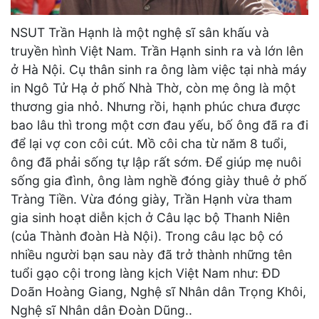
NSUT Trần Hạnh là một nghệ sĩ sân khấu và
truyền hình Việt Nam. Trần Hạnh sinh ra và lớn lên
ở Hà Nội. Cụ thân sinh ra ông làm việc tại nhà máy
in Ngô Tử Hạ ở phố Nhà Thờ, còn mẹ ông là một
thương gia nhỏ. Nhưng rồi, hạnh phúc chưa được
bao lâu thì trong một cơn đau yếu, bố ông đã ra đi
để lại vợ con côi cút. Mồ côi cha từ năm 8 tuổi,
ông đã phải sống tự lập rất sớm. Để giúp mẹ nuôi
sống gia đình, ông làm nghề đóng giày thuê ở phố
Tràng Tiền. Vừa đóng giày, Trần Hạnh vừa tham
gia sinh hoạt diễn kịch ở Câu lạc bộ Thanh Niên
(của Thành đoàn Hà Nội). Trong câu lạc bộ có
nhiều người bạn sau này đã trở thành những tên
tuổi gạo cội trong làng kịch Việt Nam như: ĐD
Doãn Hoàng Giang, Nghệ sĩ Nhân dân Trọng Khôi,
Nghệ sĩ Nhân dân Đoàn Dũng..