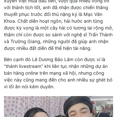
xuyên Việt mùa đầu tiên, vượt qua nhiều vòng thi
với thành tích tốt, anh đã nhận được chiến thắng
thuyết phục trước đối thủ nặng ký là Mạc Văn
Khoa. Chất diễn hoạt ngôn, hài hước anh từng
được kỳ vọng là một cây hài có tương lai rộng mở,
thậm chí còn được so sánh với nghệ sĩ Trấn Thành
và Trường Giang, những người đã giúp anh nhận
được nhiều đất diễn để thể hiện tài năng.
Bên cạnh đó Lê Dương Bảo Lâm còn được ví là
“thánh livestream” khi liên tục nhận những dự án
bán hàng online trên mạng xã hội, nhưng công
việc này cũng mang đến cho anh nhiều sự ghét bỏ
vì lối ăn nói kém duyên.