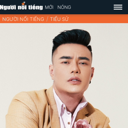
MỚI
NÓNG
NGƯỜI NỔI TIẾNG
TIỂU SỬ