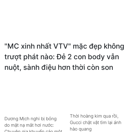
"MC xinh nhất VTV" mặc đẹp không
trượt phát nào: Đẻ 2 con body vẫn
nuột, sành điệu hơn thời còn son
Thời hoàng kim qua rồi,
Dương Mịch nghi bị bỏng
Gucci chật vật tìm lại ánh
do mặt nạ mắt hơi nước:
hào quang
Chuyên gia khuyến cáo một