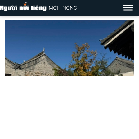
MỚI
NÓNG