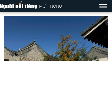
MỚI
NÓNG