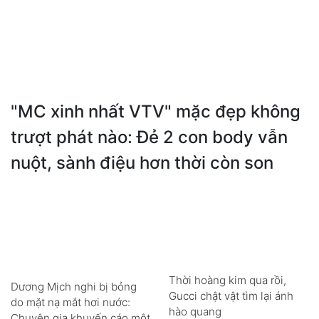
"MC xinh nhất VTV" mặc đẹp không
trượt phát nào: Đẻ 2 con body vẫn
nuột, sành điệu hơn thời còn son
Thời hoàng kim qua rồi,
Dương Mịch nghi bị bỏng
Gucci chật vật tìm lại ánh
do mặt nạ mắt hơi nước:
hào quang
Chuyên gia khuyến cáo một