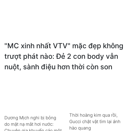
"MC xinh nhất VTV" mặc đẹp không
trượt phát nào: Đẻ 2 con body vẫn
nuột, sành điệu hơn thời còn son
Thời hoàng kim qua rồi,
Dương Mịch nghi bị bỏng
Gucci chật vật tìm lại ánh
do mặt nạ mắt hơi nước:
hào quang
Chuyên gia khuyến cáo một