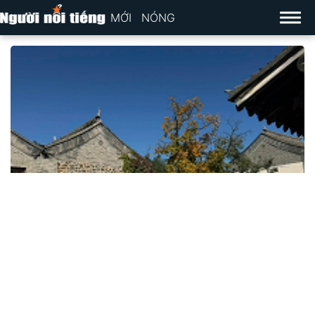
MỚI
NÓNG