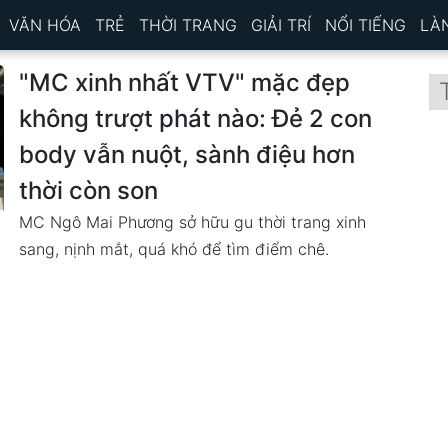
VĂN HÓA
TRẺ
THỜI TRANG
GIẢI TRÍ
NỔI TIẾNG
LÀ
"MC xinh nhất VTV" mặc đẹp
không trượt phát nào: Đẻ 2 con
body vẫn nuột, sành điệu hơn
thời còn son
MC Ngô Mai Phương sở hữu gu thời trang xinh
sang, nịnh mắt, quá khó để tìm điểm chê.