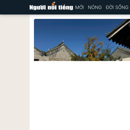
MỚI
NÓNG
ĐỜI SỐNG