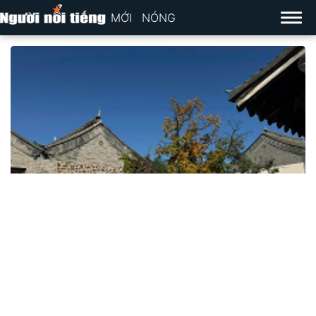
MỚI
NÓNG