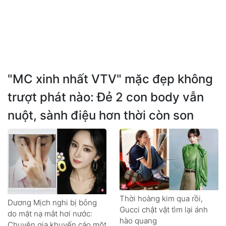
"MC xinh nhất VTV" mặc đẹp không
trượt phát nào: Đẻ 2 con body vẫn
nuột, sành điệu hơn thời còn son
Thời hoàng kim qua rồi,
Dương Mịch nghi bị bỏng
Gucci chật vật tìm lại ánh
do mặt nạ mắt hơi nước:
hào quang
Chuyên gia khuyến cáo một