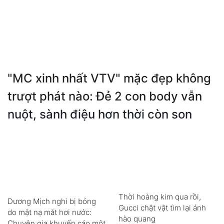
"MC xinh nhất VTV" mặc đẹp không
trượt phát nào: Đẻ 2 con body vẫn
nuột, sành điệu hơn thời còn son
Thời hoàng kim qua rồi,
Dương Mịch nghi bị bỏng
Gucci chật vật tìm lại ánh
do mặt nạ mắt hơi nước:
hào quang
Chuyên gia khuyến cáo một