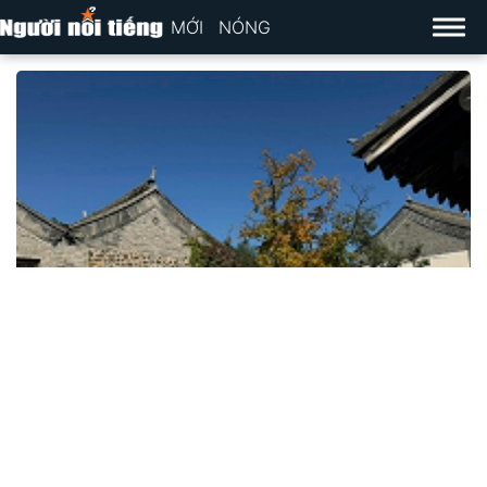
MỚI
NÓNG