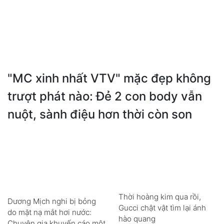
"MC xinh nhất VTV" mặc đẹp không
trượt phát nào: Đẻ 2 con body vẫn
nuột, sành điệu hơn thời còn son
Thời hoàng kim qua rồi,
Dương Mịch nghi bị bỏng
Gucci chật vật tìm lại ánh
do mặt nạ mắt hơi nước:
hào quang
Chuyên gia khuyến cáo một