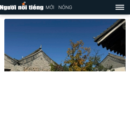
MỚI
NÓNG