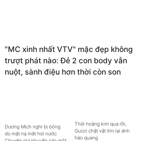
"MC xinh nhất VTV" mặc đẹp không
trượt phát nào: Đẻ 2 con body vẫn
nuột, sành điệu hơn thời còn son
Thời hoàng kim qua rồi,
Dương Mịch nghi bị bỏng
Gucci chật vật tìm lại ánh
do mặt nạ mắt hơi nước:
hào quang
Chuyên gia khuyến cáo một