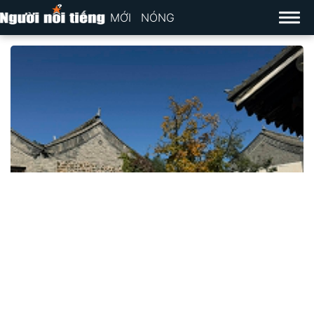
MỚI
NÓNG