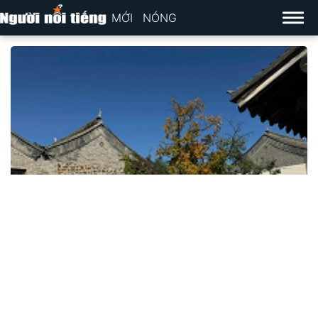
MỚI
NÓNG