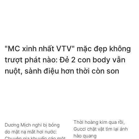
"MC xinh nhất VTV" mặc đẹp không
trượt phát nào: Đẻ 2 con body vẫn
nuột, sành điệu hơn thời còn son
Thời hoàng kim qua rồi,
Dương Mịch nghi bị bỏng
Gucci chật vật tìm lại ánh
do mặt nạ mắt hơi nước:
hào quang
Chuyên gia khuyến cáo một