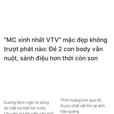
"MC xinh nhất VTV" mặc đẹp không
trượt phát nào: Đẻ 2 con body vẫn
nuột, sành điệu hơn thời còn son
Thời hoàng kim qua rồi,
Dương Mịch nghi bị bỏng
Gucci chật vật tìm lại ánh
do mặt nạ mắt hơi nước:
hào quang
Chuyên gia khuyến cáo một