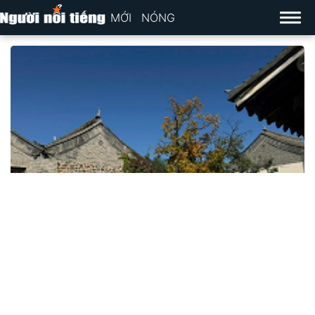
MỚI
NÓNG