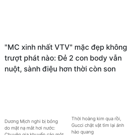
"MC xinh nhất VTV" mặc đẹp không
trượt phát nào: Đẻ 2 con body vẫn
nuột, sành điệu hơn thời còn son
Thời hoàng kim qua rồi,
Dương Mịch nghi bị bỏng
Gucci chật vật tìm lại ánh
do mặt nạ mắt hơi nước:
hào quang
Chuyên gia khuyến cáo một