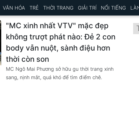
VĂN HÓA
TRẺ
THỜI TRANG
GIẢI TRÍ
NỔI TIẾNG
LÀ
"MC xinh nhất VTV" mặc đẹp
không trượt phát nào: Đẻ 2 con
body vẫn nuột, sành điệu hơn
thời còn son
MC Ngô Mai Phương sở hữu gu thời trang xinh
sang, nịnh mắt, quá khó để tìm điểm chê.