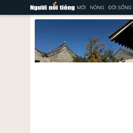
MỚI
NÓNG
ĐỜI SỐNG