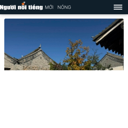
MỚI
NÓNG