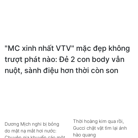
"MC xinh nhất VTV" mặc đẹp không
trượt phát nào: Đẻ 2 con body vẫn
nuột, sành điệu hơn thời còn son
Thời hoàng kim qua rồi,
Dương Mịch nghi bị bỏng
Gucci chật vật tìm lại ánh
do mặt nạ mắt hơi nước:
hào quang
Chuyên gia khuyến cáo một