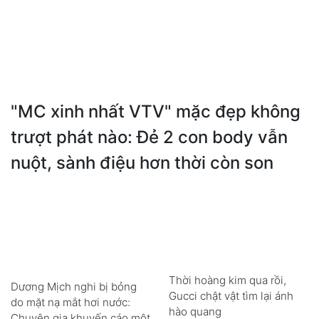
"MC xinh nhất VTV" mặc đẹp không
trượt phát nào: Đẻ 2 con body vẫn
nuột, sành điệu hơn thời còn son
Thời hoàng kim qua rồi,
Dương Mịch nghi bị bỏng
Gucci chật vật tìm lại ánh
do mặt nạ mắt hơi nước:
hào quang
Chuyên gia khuyến cáo một