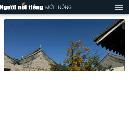
MỚI
NÓNG