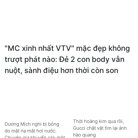
"MC xinh nhất VTV" mặc đẹp không
trượt phát nào: Đẻ 2 con body vẫn
nuột, sành điệu hơn thời còn son
Thời hoàng kim qua rồi,
Dương Mịch nghi bị bỏng
Gucci chật vật tìm lại ánh
do mặt nạ mắt hơi nước:
hào quang
Chuyên gia khuyến cáo một