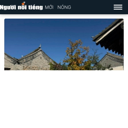
MỚI
NÓNG