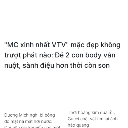
"MC xinh nhất VTV" mặc đẹp không
trượt phát nào: Đẻ 2 con body vẫn
nuột, sành điệu hơn thời còn son
Thời hoàng kim qua rồi,
Dương Mịch nghi bị bỏng
Gucci chật vật tìm lại ánh
do mặt nạ mắt hơi nước:
hào quang
Chuyên gia khuyến cáo một