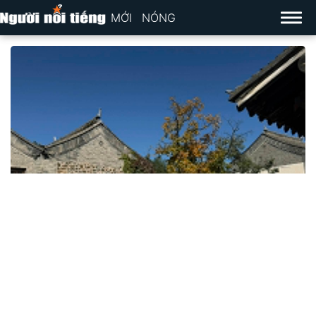
MỚI
NÓNG